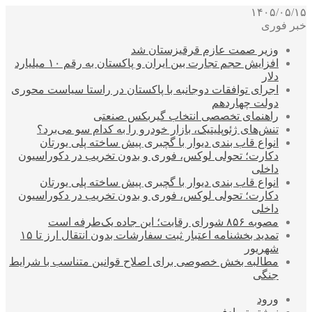
۱۴۰۵/۰۵/۱۵
خبر فوری
وزیر صمت عازم قرقیزستان شد
افزایش حجم تجارت بین ایران و پاکستان به رقم ۱۰ میلیارد
دلار
اجرای توافقات دوجانبه با پاکستان در راستا سیاست محوری
دولت چهاردهم
راهنمای تخصصی انتخاب گیربکس صنعتی
تنش‌های ژئوپلیتیک، بازار خودرو را به کدام سو می‌برد؟
انواع قاب بندی دیوار با گچبری پیش ساخته پلی یورتان
دکارت؛ تحولی لوکس، فوری و بدون تخریب در دکوراسیون
داخلی
انواع قاب بندی دیوار با گچبری پیش ساخته پلی یورتان
دکارت؛ تحولی لوکس، فوری و بدون تخریب در دکوراسیون
داخلی
مصوبه ۸۵۶ شورای رقابت؛ این جاده یک‌طرفه است
تمدید بخشنامه اعتبار ثبت سفارشات بدون انتقال ارز تا ۱۵
شهریور
مطالبه بخش خصوصی برای اصلاح قوانین متناسب با شرایط
جنگی
ورود