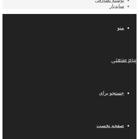
نوشته تصادفی
سایدبار
منو
پیام صنعتی
جستجو برای
صفحه نخست