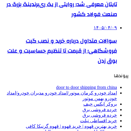
تایتان معرفی شد؛ روایتی از یک ری‌برندینگ بزرگ در
صنعت فولاد کشور
۱۴۰۵/۰۴/۰۹
سوالات متداول درباره خرید و نصب گیت
فروشگاهی؛ از قیمت تا تنظیم حساسیت و علت
بوق زدن
پیوندها
door to door shipping from china
امداد خودرو کرمان موتور/امداد خودرو مدیران خودرو/امداد
خودرو بهمن موتور
بروکر ایکس چیف
خرده فروشی برق
خرده فروشی برق
خرید اقساطی تبلت
خرید بهترین قهوه | خرید قهوه | قهوه گرنیکا کافی