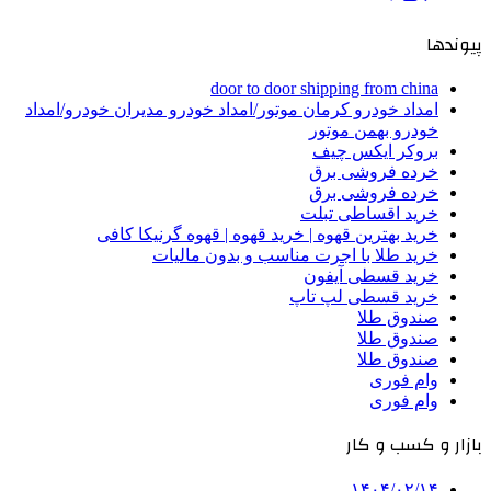
پیوندها
door to door shipping from china
امداد خودرو کرمان موتور/امداد خودرو مدیران خودرو/امداد
خودرو بهمن موتور
بروکر ایکس چیف
خرده فروشی برق
خرده فروشی برق
خرید اقساطی تبلت
خرید بهترین قهوه | خرید قهوه | قهوه گرنیکا کافی
خرید طلا با اجرت مناسب و بدون مالیات
خرید قسطی آیفون
خرید قسطی لپ تاپ
صندوق طلا
صندوق طلا
صندوق طلا
وام فوری
وام فوری
بازار و کسب و کار
۱۴۰۴/۰۲/۱۴