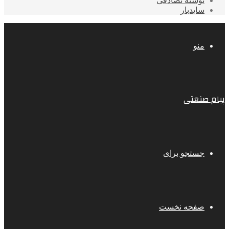
نوشته تصادفی
سایدبار
منو
پیام صنعتی
جستجو برای
صفحه نخست