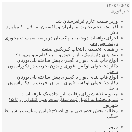
۱۴۰۵/۰۵/۱۵
خبر فوری
وزیر صمت عازم قرقیزستان شد
افزایش حجم تجارت بین ایران و پاکستان به رقم ۱۰ میلیارد
دلار
اجرای توافقات دوجانبه با پاکستان در راستا سیاست محوری
دولت چهاردهم
راهنمای تخصصی انتخاب گیربکس صنعتی
تنش‌های ژئوپلیتیک، بازار خودرو را به کدام سو می‌برد؟
انواع قاب بندی دیوار با گچبری پیش ساخته پلی یورتان
دکارت؛ تحولی لوکس، فوری و بدون تخریب در دکوراسیون
داخلی
انواع قاب بندی دیوار با گچبری پیش ساخته پلی یورتان
دکارت؛ تحولی لوکس، فوری و بدون تخریب در دکوراسیون
داخلی
مصوبه ۸۵۶ شورای رقابت؛ این جاده یک‌طرفه است
تمدید بخشنامه اعتبار ثبت سفارشات بدون انتقال ارز تا ۱۵
شهریور
مطالبه بخش خصوصی برای اصلاح قوانین متناسب با شرایط
جنگی
ورود