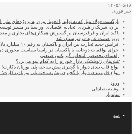
۱۴۰۵/۰۵/۱۸
خبر فوری
بازگشت فولاد مبارکه به تولید با تحویل ورق به پروژه‌های ملی ا
ایران، شریک راهبردی اتحادیه اقتصادی اوراسیا در مسیر توسع
تاکید ایران و قرقیزستان بر گسترش همکاری‌های تجاری و معد
وزیر صمت عازم قرقیزستان شد
افزایش حجم تجارت بین ایران و پاکستان به رقم ۱۰ میلیارد دلار
اجرای توافقات دوجانبه با پاکستان در راستا سیاست محوری د
راهنمای تخصصی انتخاب گیربکس صنعتی
تنش‌های ژئوپلیتیک، بازار خودرو را به کدام سو می‌برد؟
انواع قاب بندی دیوار با گچبری پیش ساخته پلی یورتان دکارت
انواع قاب بندی دیوار با گچبری پیش ساخته پلی یورتان دکارت
ورود
نوشته تصادفی
سایدبار
منو