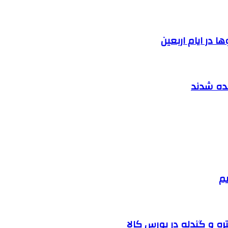
 در ایام اربعین
نده شدند
یم
ره و گندله در بورس کالا