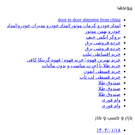
پیوندها
door to door shipping from china
امداد خودرو کرمان موتور/امداد خودرو مدیران خودرو/امداد
خودرو بهمن موتور
بروکر ایکس چیف
خرده فروشی برق
خرده فروشی برق
خرید اقساطی تبلت
خرید بهترین قهوه | خرید قهوه | قهوه گرنیکا کافی
خرید طلا با اجرت مناسب و بدون مالیات
خرید قسطی آیفون
خرید قسطی لپ تاپ
صندوق طلا
صندوق طلا
صندوق طلا
وام فوری
وام فوری
بازار و کسب و کار
۱۴۰۴/۰۱/۱۸