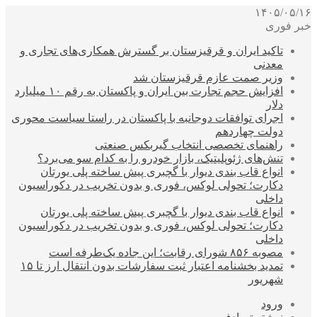
۱۴۰۵/۰۵/۱۶
خبر فوری
تاکید ایران و قرقیزستان بر گسترش همکاری‌های تجاری و
معدنی
وزیر صمت عازم قرقیزستان شد
افزایش حجم تجارت بین ایران و پاکستان به رقم ۱۰ میلیارد
دلار
اجرای توافقات دوجانبه با پاکستان در راستا سیاست محوری
دولت چهاردهم
راهنمای تخصصی انتخاب گیربکس صنعتی
تنش‌های ژئوپلیتیک، بازار خودرو را به کدام سو می‌برد؟
انواع قاب بندی دیوار با گچبری پیش ساخته پلی یورتان
دکارت؛ تحولی لوکس، فوری و بدون تخریب در دکوراسیون
داخلی
انواع قاب بندی دیوار با گچبری پیش ساخته پلی یورتان
دکارت؛ تحولی لوکس، فوری و بدون تخریب در دکوراسیون
داخلی
مصوبه ۸۵۶ شورای رقابت؛ این جاده یک‌طرفه است
تمدید بخشنامه اعتبار ثبت سفارشات بدون انتقال ارز تا ۱۵
شهریور
ورود