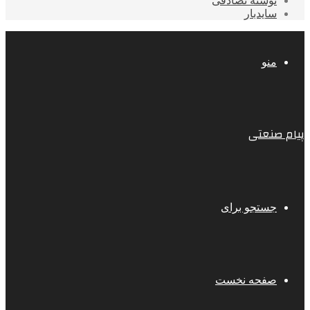
نوشته تصادفی
سایدبار
منو
پیام صنعتی
جستجو برای
صفحه نخست