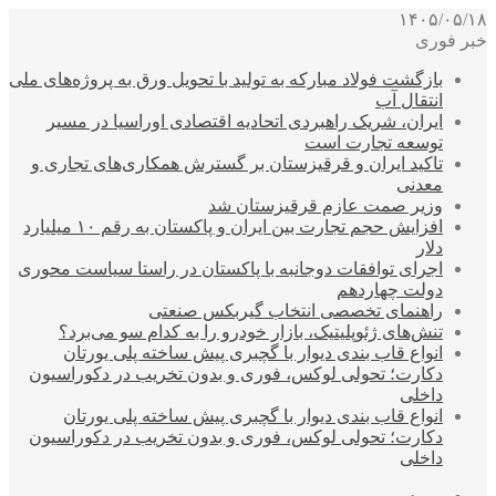
۱۴۰۵/۰۵/۱۸
خبر فوری
بازگشت فولاد مبارکه به تولید با تحویل ورق به پروژه‌های ملی
انتقال آب
ایران، شریک راهبردی اتحادیه اقتصادی اوراسیا در مسیر
توسعه تجارت است
تاکید ایران و قرقیزستان بر گسترش همکاری‌های تجاری و
معدنی
وزیر صمت عازم قرقیزستان شد
افزایش حجم تجارت بین ایران و پاکستان به رقم ۱۰ میلیارد
دلار
اجرای توافقات دوجانبه با پاکستان در راستا سیاست محوری
دولت چهاردهم
راهنمای تخصصی انتخاب گیربکس صنعتی
تنش‌های ژئوپلیتیک، بازار خودرو را به کدام سو می‌برد؟
انواع قاب بندی دیوار با گچبری پیش ساخته پلی یورتان
دکارت؛ تحولی لوکس، فوری و بدون تخریب در دکوراسیون
داخلی
انواع قاب بندی دیوار با گچبری پیش ساخته پلی یورتان
دکارت؛ تحولی لوکس، فوری و بدون تخریب در دکوراسیون
داخلی