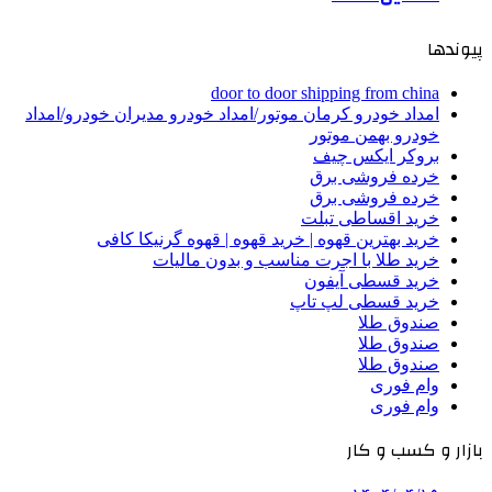
پیوندها
door to door shipping from china
امداد خودرو کرمان موتور/امداد خودرو مدیران خودرو/امداد
خودرو بهمن موتور
بروکر ایکس چیف
خرده فروشی برق
خرده فروشی برق
خرید اقساطی تبلت
خرید بهترین قهوه | خرید قهوه | قهوه گرنیکا کافی
خرید طلا با اجرت مناسب و بدون مالیات
خرید قسطی آیفون
خرید قسطی لپ تاپ
صندوق طلا
صندوق طلا
صندوق طلا
وام فوری
وام فوری
بازار و کسب و کار