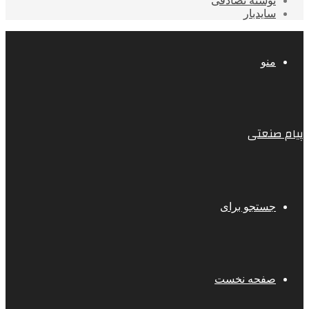
نوشته تصادفی
سایدبار
منو
پیام صنعتی
جستجو برای
صفحه نخست