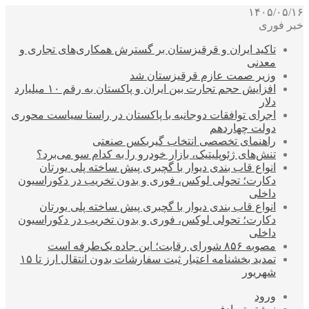
۱۴۰۵/۰۵/۱۶
خبر فوری
تاکید ایران و قرقیزستان بر گسترش همکاری‌های تجاری و
معدنی
وزیر صمت عازم قرقیزستان شد
افزایش حجم تجارت بین ایران و پاکستان به رقم ۱۰ میلیارد
دلار
اجرای توافقات دوجانبه با پاکستان در راستا سیاست محوری
دولت چهاردهم
راهنمای تخصصی انتخاب گیربکس صنعتی
تنش‌های ژئوپلیتیک، بازار خودرو را به کدام سو می‌برد؟
انواع قاب بندی دیوار با گچبری پیش ساخته پلی یورتان
دکارت؛ تحولی لوکس، فوری و بدون تخریب در دکوراسیون
داخلی
انواع قاب بندی دیوار با گچبری پیش ساخته پلی یورتان
دکارت؛ تحولی لوکس، فوری و بدون تخریب در دکوراسیون
داخلی
مصوبه ۸۵۶ شورای رقابت؛ این جاده یک‌طرفه است
تمدید بخشنامه اعتبار ثبت سفارشات بدون انتقال ارز تا ۱۵
شهریور
ورود