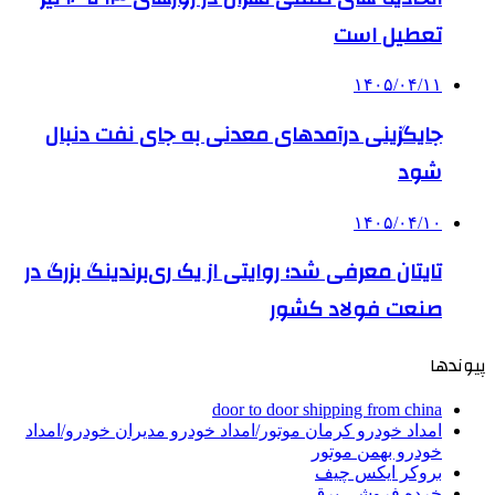
تعطیل است
۱۴۰۵/۰۴/۱۱
جایگزینی درآمدهای معدنی به جای نفت دنبال
شود
۱۴۰۵/۰۴/۱۰
تایتان معرفی شد؛ روایتی از یک ری‌برندینگ بزرگ در
صنعت فولاد کشور
پیوندها
door to door shipping from china
امداد خودرو کرمان موتور/امداد خودرو مدیران خودرو/امداد
خودرو بهمن موتور
بروکر ایکس چیف
خرده فروشی برق