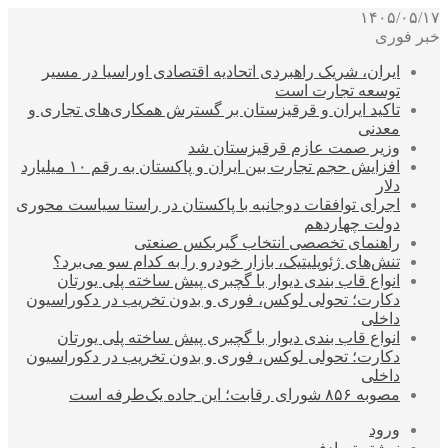
۱۴۰۵/۰۵/۱۷
خبر فوری
ایران، شریک راهبردی اتحادیه اقتصادی اوراسیا در مسیر
توسعه تجارت است
تاکید ایران و قرقیزستان بر گسترش همکاری‌های تجاری و
معدنی
وزیر صمت عازم قرقیزستان شد
افزایش حجم تجارت بین ایران و پاکستان به رقم ۱۰ میلیارد
دلار
اجرای توافقات دوجانبه با پاکستان در راستا سیاست محوری
دولت چهاردهم
راهنمای تخصصی انتخاب گیربکس صنعتی
تنش‌های ژئوپلیتیک، بازار خودرو را به کدام سو می‌برد؟
انواع قاب بندی دیوار با گچبری پیش ساخته پلی یورتان
دکارت؛ تحولی لوکس، فوری و بدون تخریب در دکوراسیون
داخلی
انواع قاب بندی دیوار با گچبری پیش ساخته پلی یورتان
دکارت؛ تحولی لوکس، فوری و بدون تخریب در دکوراسیون
داخلی
مصوبه ۸۵۶ شورای رقابت؛ این جاده یک‌طرفه است
ورود