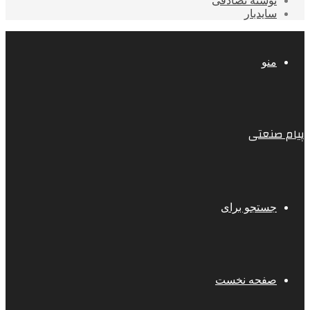
نوشته تصادفی
سایدبار
منو
پیام صنعتی
جستجو برای
صفحه نخست