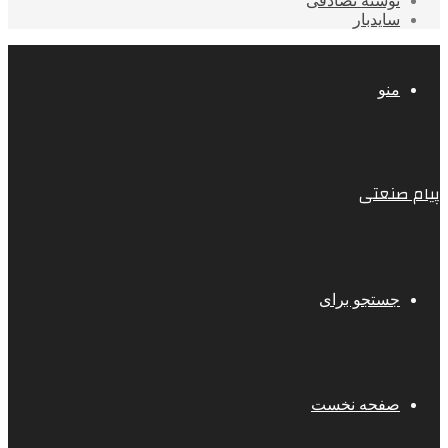
نوشته تصادفی
سایدبار
منو
پیام صنعتی
جستجو برای
صفحه نخست