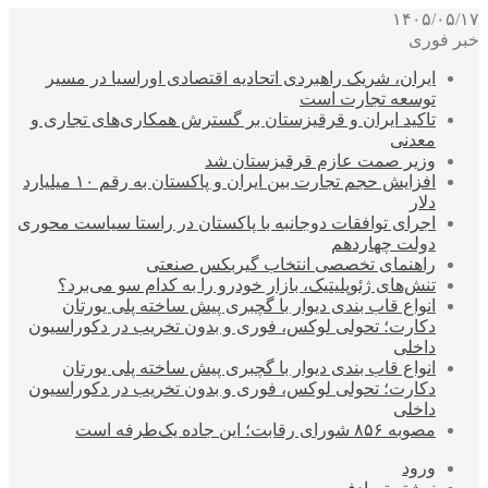
۱۴۰۵/۰۵/۱۷
خبر فوری
ایران، شریک راهبردی اتحادیه اقتصادی اوراسیا در مسیر
توسعه تجارت است
تاکید ایران و قرقیزستان بر گسترش همکاری‌های تجاری و
معدنی
وزیر صمت عازم قرقیزستان شد
افزایش حجم تجارت بین ایران و پاکستان به رقم ۱۰ میلیارد
دلار
اجرای توافقات دوجانبه با پاکستان در راستا سیاست محوری
دولت چهاردهم
راهنمای تخصصی انتخاب گیربکس صنعتی
تنش‌های ژئوپلیتیک، بازار خودرو را به کدام سو می‌برد؟
انواع قاب بندی دیوار با گچبری پیش ساخته پلی یورتان
دکارت؛ تحولی لوکس، فوری و بدون تخریب در دکوراسیون
داخلی
انواع قاب بندی دیوار با گچبری پیش ساخته پلی یورتان
دکارت؛ تحولی لوکس، فوری و بدون تخریب در دکوراسیون
داخلی
مصوبه ۸۵۶ شورای رقابت؛ این جاده یک‌طرفه است
ورود