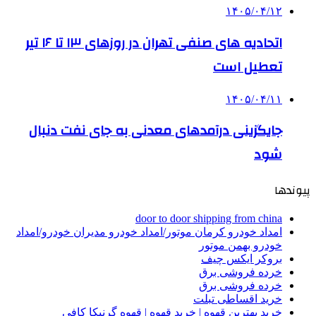
۱۴۰۵/۰۴/۱۲
اتحادیه های صنفی تهران در روزهای ۱۳ تا ۱۶ تیر
تعطیل است
۱۴۰۵/۰۴/۱۱
جایگزینی درآمدهای معدنی به جای نفت دنبال
شود
پیوندها
door to door shipping from china
امداد خودرو کرمان موتور/امداد خودرو مدیران خودرو/امداد
خودرو بهمن موتور
بروکر ایکس چیف
خرده فروشی برق
خرده فروشی برق
خرید اقساطی تبلت
خرید بهترین قهوه | خرید قهوه | قهوه گرنیکا کافی