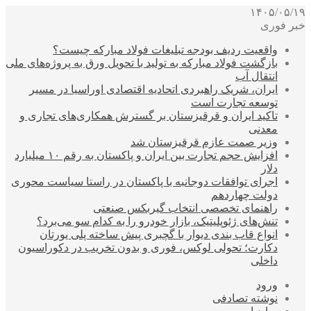
۱۴۰۵/۰۵/۱۹
خبر فوری
واقعیت ردیف بودجه تبلیغات فولاد مبارکه چیست؟
بازگشت فولاد مبارکه به تولید با تحویل ورق به پروژه‌های ملی
انتقال آب
ایران، شریک راهبردی اتحادیه اقتصادی اوراسیا در مسیر
توسعه تجارت است
تاکید ایران و قرقیزستان بر گسترش همکاری‌های تجاری و
معدنی
وزیر صمت عازم قرقیزستان شد
افزایش حجم تجارت بین ایران و پاکستان به رقم ۱۰ میلیارد
دلار
اجرای توافقات دوجانبه با پاکستان در راستا سیاست محوری
دولت چهاردهم
راهنمای تخصصی انتخاب گیربکس صنعتی
تنش‌های ژئوپلیتیک، بازار خودرو را به کدام سو می‌برد؟
انواع قاب بندی دیوار با گچبری پیش ساخته پلی یورتان
دکارت؛ تحولی لوکس، فوری و بدون تخریب در دکوراسیون
داخلی
ورود
نوشته تصادفی