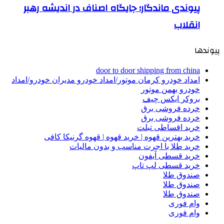
پیوندی ماندگار؛ جایگاه اصناف در اندیشه رهبر
انقلاب
پیوندها
door to door shipping from china
امداد خودرو کرمان موتور/امداد خودرو مدیران خودرو/امداد
خودرو بهمن موتور
بروکر ایکس چیف
خرده فروشی برق
خرده فروشی برق
خرید اقساطی تبلت
خرید بهترین قهوه | خرید قهوه | قهوه گرنیکا کافی
خرید طلا با اجرت مناسب و بدون مالیات
خرید قسطی آیفون
خرید قسطی لپ تاپ
صندوق طلا
صندوق طلا
صندوق طلا
وام فوری
وام فوری