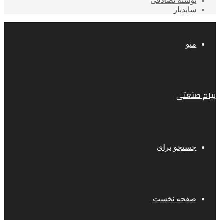
نوشته تصادفی
سایدبار
منو
پیام صنعتی
جستجو برای
صفحه نخست