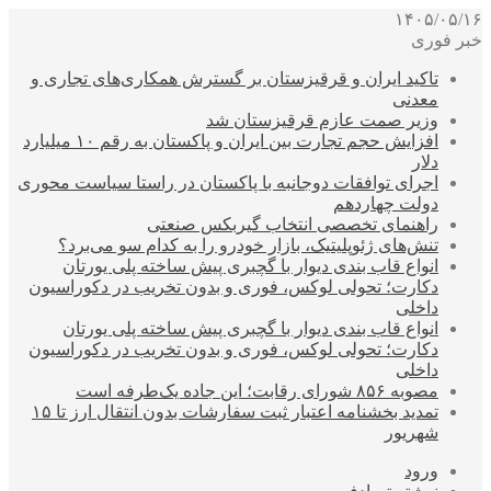
۱۴۰۵/۰۵/۱۶
خبر فوری
تاکید ایران و قرقیزستان بر گسترش همکاری‌های تجاری و
معدنی
وزیر صمت عازم قرقیزستان شد
افزایش حجم تجارت بین ایران و پاکستان به رقم ۱۰ میلیارد
دلار
اجرای توافقات دوجانبه با پاکستان در راستا سیاست محوری
دولت چهاردهم
راهنمای تخصصی انتخاب گیربکس صنعتی
تنش‌های ژئوپلیتیک، بازار خودرو را به کدام سو می‌برد؟
انواع قاب بندی دیوار با گچبری پیش ساخته پلی یورتان
دکارت؛ تحولی لوکس، فوری و بدون تخریب در دکوراسیون
داخلی
انواع قاب بندی دیوار با گچبری پیش ساخته پلی یورتان
دکارت؛ تحولی لوکس، فوری و بدون تخریب در دکوراسیون
داخلی
مصوبه ۸۵۶ شورای رقابت؛ این جاده یک‌طرفه است
تمدید بخشنامه اعتبار ثبت سفارشات بدون انتقال ارز تا ۱۵
شهریور
ورود