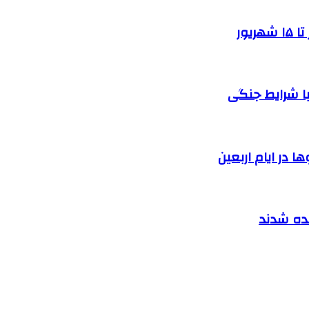
یور
ا شرایط جنگی
 در ایام اربعین
نده شدند