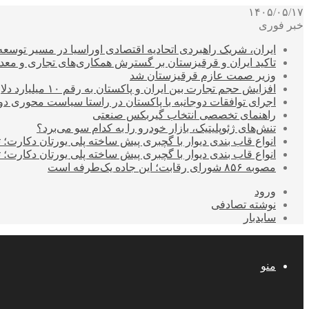
۱۴۰۵/۰۵/۱۷
خبر فوری
ایران، شریک راهبردی اتحادیه اقتصادی اوراسیا در مسیر توسع
تاکید ایران و قرقیزستان بر گسترش همکاری‌های تجاری و معد
وزیر صمت عازم قرقیزستان شد
افزایش حجم تجارت بین ایران و پاکستان به رقم ۱۰ میلیارد دلار
اجرای توافقات دوجانبه با پاکستان در راستا سیاست محوری د
راهنمای تخصصی انتخاب گیربکس صنعتی
تنش‌های ژئوپلیتیک، بازار خودرو را به کدام سو می‌برد؟
انواع قاب بندی دیوار با گچبری پیش ساخته پلی یورتان دکارت
انواع قاب بندی دیوار با گچبری پیش ساخته پلی یورتان دکارت
مصوبه ۸۵۶ شورای رقابت؛ این جاده یک‌طرفه است
ورود
نوشته تصادفی
سایدبار
منو