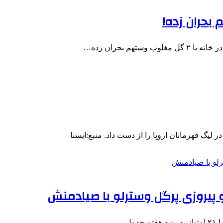
حران زده!
هم بحران زده…
ر لیگ قهرمانان اروپا را از دست داد. منبع:ایسنا
پیروزی پرگل وسترلو با صیادمنش