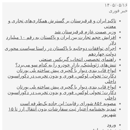
۱۴۰۵/۰۵/۱۶
خبر فوری
تاکید ایران و قرقیزستان بر گسترش همکاری‌های تجاری و
معدنی
وزیر صمت عازم قرقیزستان شد
افزایش حجم تجارت بین ایران و پاکستان به رقم ۱۰ میلیارد
دلار
اجرای توافقات دوجانبه با پاکستان در راستا سیاست محوری
دولت چهاردهم
راهنمای تخصصی انتخاب گیربکس صنعتی
تنش‌های ژئوپلیتیک، بازار خودرو را به کدام سو می‌برد؟
انواع قاب بندی دیوار با گچبری پیش ساخته پلی یورتان
دکارت؛ تحولی لوکس، فوری و بدون تخریب در دکوراسیون
داخلی
انواع قاب بندی دیوار با گچبری پیش ساخته پلی یورتان
دکارت؛ تحولی لوکس، فوری و بدون تخریب در دکوراسیون
داخلی
مصوبه ۸۵۶ شورای رقابت؛ این جاده یک‌طرفه است
تمدید بخشنامه اعتبار ثبت سفارشات بدون انتقال ارز تا ۱۵
شهریور
ورود