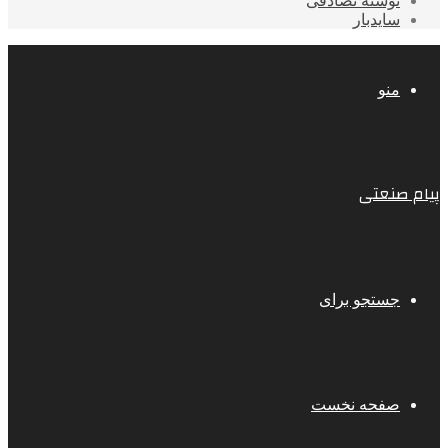
نوشته تصادفی
سایدبار
منو
پیام صنعتی
جستجو برای
صفحه نخست