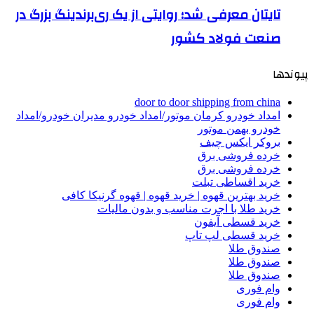
تایتان معرفی شد؛ روایتی از یک ری‌برندینگ بزرگ در
صنعت فولاد کشور
پیوندها
door to door shipping from china
امداد خودرو کرمان موتور/امداد خودرو مدیران خودرو/امداد
خودرو بهمن موتور
بروکر ایکس چیف
خرده فروشی برق
خرده فروشی برق
خرید اقساطی تبلت
خرید بهترین قهوه | خرید قهوه | قهوه گرنیکا کافی
خرید طلا با اجرت مناسب و بدون مالیات
خرید قسطی آیفون
خرید قسطی لپ تاپ
صندوق طلا
صندوق طلا
صندوق طلا
وام فوری
وام فوری