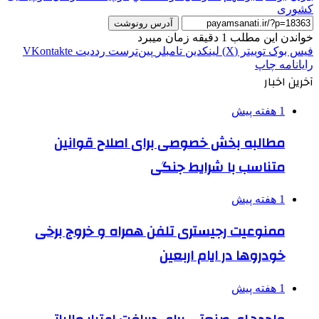
کشوری
آدرس رونوشت
خواندن این مطلب 1 دقیقه زمان میبرد
فیس بوک
توییتر (X)
لینکدین
‫تامبلر
‫پین‌ترست
‫رددیت
‫VKontakte
رایانامه
چاپ
آخرین اخبار
1 هفته پیش
مطالبه بخش خصوصی برای اصلاح قوانین
متناسب با شرایط جنگی
1 هفته پیش
ممنوعیت رجیستری تلفن همراه و خروج برخی
خودروها در ایام اربعین
1 هفته پیش