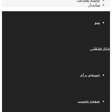
نوشته تصادفی
سایدبار
منو
پیام صنعتی
جستجو برای
صفحه نخست