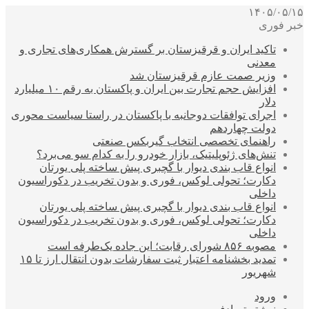
۱۴۰۵/۰۵/۱۵
خبر فوری
تاکید ایران و قرقیزستان بر گسترش همکاری‌های تجاری و
معدنی
وزیر صمت عازم قرقیزستان شد
افزایش حجم تجارت بین ایران و پاکستان به رقم ۱۰ میلیارد
دلار
اجرای توافقات دوجانبه با پاکستان در راستا سیاست محوری
دولت چهاردهم
راهنمای تخصصی انتخاب گیربکس صنعتی
تنش‌های ژئوپلیتیک، بازار خودرو را به کدام سو می‌برد؟
انواع قاب بندی دیوار با گچبری پیش ساخته پلی یورتان
دکارت؛ تحولی لوکس، فوری و بدون تخریب در دکوراسیون
داخلی
انواع قاب بندی دیوار با گچبری پیش ساخته پلی یورتان
دکارت؛ تحولی لوکس، فوری و بدون تخریب در دکوراسیون
داخلی
مصوبه ۸۵۶ شورای رقابت؛ این جاده یک‌طرفه است
تمدید بخشنامه اعتبار ثبت سفارشات بدون انتقال ارز تا ۱۵
شهریور
ورود