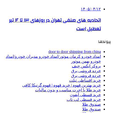
۱۴۰۵/۰۴/۱۲
اتحادیه های صنفی تهران در روزهای ۱۳ تا ۱۶ تیر
تعطیل است
پیوندها
door to door shipping from china
امداد خودرو کرمان موتور/امداد خودرو مدیران خودرو/امداد
خودرو بهمن موتور
بروکر ایکس چیف
خرده فروشی برق
خرده فروشی برق
خرید اقساطی تبلت
خرید بهترین قهوه | خرید قهوه | قهوه گرنیکا کافی
خرید طلا با اجرت مناسب و بدون مالیات
خرید قسطی آیفون
خرید قسطی لپ تاپ
صندوق طلا
صندوق طلا