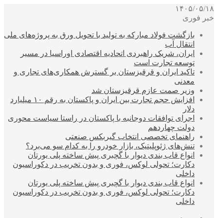
۱۴۰۵/۰۵/۱۸
خبر فوری
بازگشت فولاد مبارکه به تولید با تحویل ورق به پروژه‌های ملی
انتقال آب
ایران، شریک راهبردی اتحادیه اقتصادی اوراسیا در مسیر
توسعه تجارت است
تاکید ایران و قرقیزستان بر گسترش همکاری‌های تجاری و
معدنی
وزیر صمت عازم قرقیزستان شد
افزایش حجم تجارت بین ایران و پاکستان به رقم ۱۰ میلیارد
دلار
اجرای توافقات دوجانبه با پاکستان در راستا سیاست محوری
دولت چهاردهم
راهنمای تخصصی انتخاب گیربکس صنعتی
تنش‌های ژئوپلیتیک، بازار خودرو را به کدام سو می‌برد؟
انواع قاب بندی دیوار با گچبری پیش ساخته پلی یورتان
دکارت؛ تحولی لوکس، فوری و بدون تخریب در دکوراسیون
داخلی
انواع قاب بندی دیوار با گچبری پیش ساخته پلی یورتان
دکارت؛ تحولی لوکس، فوری و بدون تخریب در دکوراسیون
داخلی