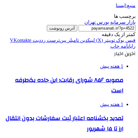
منبع:ایسنا
برچسب ها
بازار سرمايه
بورس تهران
آدرس رونوشت
کمتر از یک دقیقه
فیس بوک
توییتر (X)
لینکدین
‫تامبلر
‫پین‌ترست
‫رددیت
‫VKontakte
رایانامه
چاپ
آخرین اخبار
1 هفته پیش
مصوبه ۸۵۶ شورای رقابت؛ این جاده یک‌طرفه
است
1 هفته پیش
تمدید بخشنامه اعتبار ثبت سفارشات بدون انتقال
ارز تا ۱۵ شهریور