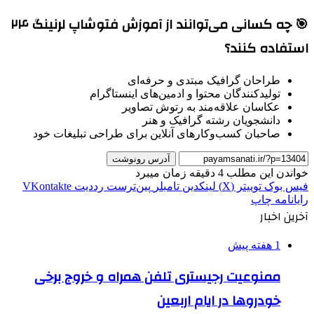
🎯 چه کسانی می‌توانند از آموزش فتوشاپ لرنینگ ۲۴
استفاده کنند؟
طراحان گرافیک مبتدی و حرفه‌ای
تولیدکنندگان محتوا و ادمین‌های اینستاگرام
عکاسان علاقه‌مند به رتوش تصاویر
دانشجویان رشته گرافیک و هنر
صاحبان کسب‌وکارهای آنلاین برای طراحی تبلیغات خود
آدرس رونوشت
خواندن این مطلب 4 دقیقه زمان میبرد
فیس بوک
توییتر (X)
لینکدین
‫تامبلر
‫پین‌ترست
‫رددیت
‫VKontakte
رایانامه
چاپ
آخرین اخبار
1 هفته پیش
ممنوعیت رجیستری تلفن همراه و خروج برخی
خودروها در ایام اربعین