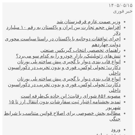
۱۴۰۵/۰۵/۱۵
خبر فوری
وزیر صمت عازم قرقیزستان شد
افزایش حجم تجارت بین ایران و پاکستان به رقم ۱۰ میلیارد
دلار
اجرای توافقات دوجانبه با پاکستان در راستا سیاست محوری
دولت چهاردهم
راهنمای تخصصی انتخاب گیربکس صنعتی
تنش‌های ژئوپلیتیک، بازار خودرو را به کدام سو می‌برد؟
انواع قاب بندی دیوار با گچبری پیش ساخته پلی یورتان
دکارت؛ تحولی لوکس، فوری و بدون تخریب در دکوراسیون
داخلی
انواع قاب بندی دیوار با گچبری پیش ساخته پلی یورتان
دکارت؛ تحولی لوکس، فوری و بدون تخریب در دکوراسیون
داخلی
مصوبه ۸۵۶ شورای رقابت؛ این جاده یک‌طرفه است
تمدید بخشنامه اعتبار ثبت سفارشات بدون انتقال ارز تا ۱۵
شهریور
مطالبه بخش خصوصی برای اصلاح قوانین متناسب با شرایط
جنگی
ورود