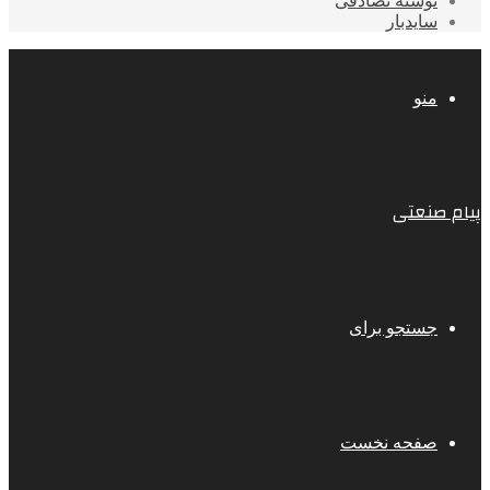
نوشته تصادفی
سایدبار
منو
پیام صنعتی
جستجو برای
صفحه نخست