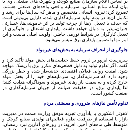
بر اساس اعلام سازمان صنایع کوچک و شهرک های صنعتی، وی با
بیان اینکه منابع انسانی، سرمایه واقعی واحدهای صنعتی هستند،
تصریح کرد: نیروی انسانی متخصص و ماهر که سال‌ها برای رشد و
تکامل آن‌ها در بدنه تولید سرمایه‌گذاری شده، دارایی بی‌بدیلی است
که حذف یا تعدیل آن‌ها از چرخه تولید بر اثر خاموشی‌ها، خسارتی
جبران‌ناپذیر به دنبال خواهد داشت. پایداری اشتغال و جلوگیری از
تعدیل کارگران در شرایط تورمی حاضر، اولویت اصلی ماست و این
امر تنها با تضمین پایداری برق میسر می‌شود.
جلوگیری از انحراف سرمایه به بخش‌های غیرمولد
سرپرست ایزیپو بر لزوم حفظ جذابیت‌های بخش مولد تأکید کرد و
گفت: اگر تداوم تولید به دلیل قطعی‌های مکرر برق با ریسک مواجه
شود، امنیت روانی فعالان اقتصادی خدشه‌دار شده و خطر بزرگی
وجود دارد که سرمایه‌گذاران، سرمایه‌های خود را از بخش مولد
خارج کرده و به سمت بازارهای غیرمولد و سوداگرانه هدایت کنند؛
لذا پایداری برق، در حقیقت صیانت از جریان سرمایه‌گذاری در
صنعت کشور است.
تداوم تأمین نیازهای ضروری و معیشتی مردم
لاهوتی اشکوری با یادآوری تجربه موفق وزارت صمت در مدیریت
بازار با استفاده از ظرفیت تداوم فعالیتهای تولیدی صنایع کوچک و
متوسط طی ماه‌های اخیر، افزود: در روزهای آغازین نبرد رمضان،
صنایع مستقر در شهرک‌ها با تمرکز بر تولید کالاهای اساسی (غذایی،