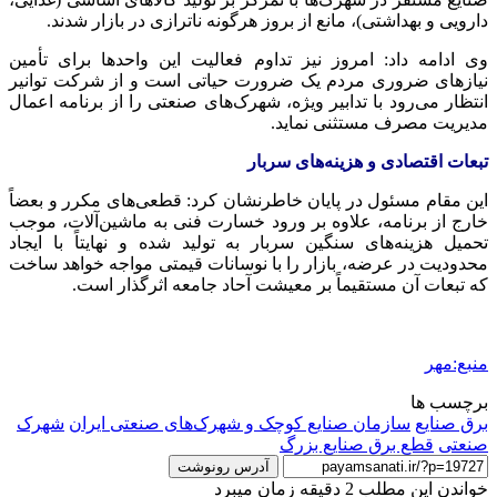
دارویی و بهداشتی)، مانع از بروز هرگونه ناترازی در بازار شدند.
وی ادامه داد: امروز نیز تداوم فعالیت این واحدها برای تأمین
نیازهای ضروری مردم یک ضرورت حیاتی است و از شرکت توانیر
انتظار می‌رود با تدابیر ویژه، شهرک‌های صنعتی را از برنامه اعمال
مدیریت مصرف مستثنی نماید.
تبعات اقتصادی و هزینه‌های سربار
این مقام مسئول در پایان خاطرنشان کرد: قطعی‌های مکرر و بعضاً
خارج از برنامه، علاوه بر ورود خسارت فنی به ماشین‌آلات، موجب
تحمیل هزینه‌های سنگین سربار به تولید شده و نهایتاً با ایجاد
محدودیت در عرضه، بازار را با نوسانات قیمتی مواجه خواهد ساخت
که تبعات آن مستقیماً بر معیشت آحاد جامعه اثرگذار است.
منبع:مهر
برچسب ها
برق صنایع
سازمان صنایع کوچک و شهرک‌های صنعتی ایران
شهرک
صنعتی
قطع برق صنایع بزرگ
آدرس رونوشت
خواندن این مطلب 2 دقیقه زمان میبرد