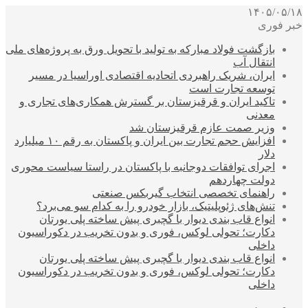
۱۴۰۵/۰۵/۱۸
خبر فوری
بازگشت فولاد مبارکه به تولید با تحویل ورق به پروژه‌های ملی
انتقال آب
ایران، شریک راهبردی اتحادیه اقتصادی اوراسیا در مسیر
توسعه تجارت است
تاکید ایران و قرقیزستان بر گسترش همکاری‌های تجاری و
معدنی
وزیر صمت عازم قرقیزستان شد
افزایش حجم تجارت بین ایران و پاکستان به رقم ۱۰ میلیارد
دلار
اجرای توافقات دوجانبه با پاکستان در راستا سیاست محوری
دولت چهاردهم
راهنمای تخصصی انتخاب گیربکس صنعتی
تنش‌های ژئوپلیتیک، بازار خودرو را به کدام سو می‌برد؟
انواع قاب بندی دیوار با گچبری پیش ساخته پلی یورتان
دکارت؛ تحولی لوکس، فوری و بدون تخریب در دکوراسیون
داخلی
انواع قاب بندی دیوار با گچبری پیش ساخته پلی یورتان
دکارت؛ تحولی لوکس، فوری و بدون تخریب در دکوراسیون
داخلی