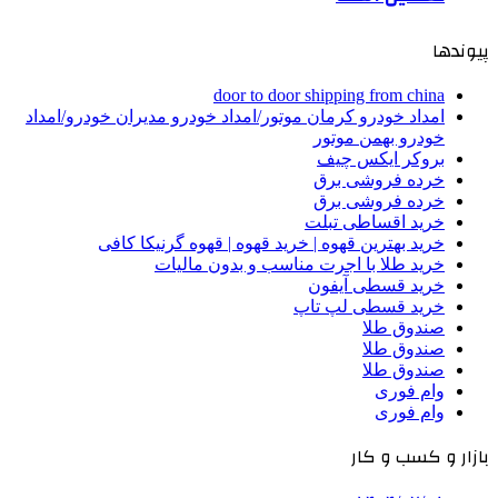
پیوندها
door to door shipping from china
امداد خودرو کرمان موتور/امداد خودرو مدیران خودرو/امداد
خودرو بهمن موتور
بروکر ایکس چیف
خرده فروشی برق
خرده فروشی برق
خرید اقساطی تبلت
خرید بهترین قهوه | خرید قهوه | قهوه گرنیکا کافی
خرید طلا با اجرت مناسب و بدون مالیات
خرید قسطی آیفون
خرید قسطی لپ تاپ
صندوق طلا
صندوق طلا
صندوق طلا
وام فوری
وام فوری
بازار و کسب و کار