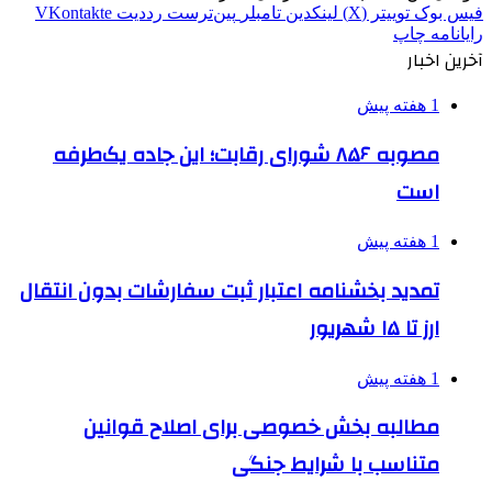
فیس بوک
توییتر (X)
لینکدین
‫تامبلر
‫پین‌ترست
‫رددیت
‫VKontakte
رایانامه
چاپ
آخرین اخبار
1 هفته پیش
مصوبه ۸۵۶ شورای رقابت؛ این جاده یک‌طرفه
است
1 هفته پیش
تمدید بخشنامه اعتبار ثبت سفارشات بدون انتقال
ارز تا ۱۵ شهریور
1 هفته پیش
مطالبه بخش خصوصی برای اصلاح قوانین
متناسب با شرایط جنگی