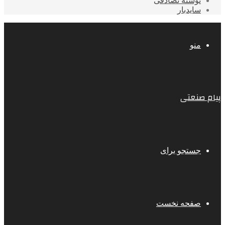
نوشته تصادفی
سایدبار
منو
پیام صنعتی
جستجو برای
صفحه نخست