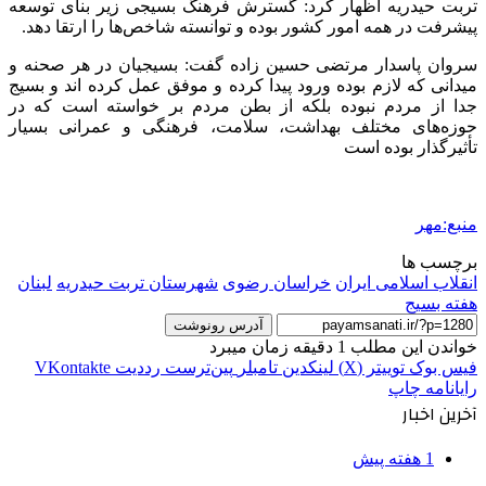
تربت حیدریه اظهار کرد: گسترش فرهنگ بسیجی زیر بنای توسعه
پیشرفت در همه امور کشور بوده و توانسته شاخص‌ها را ارتقا دهد.
سروان پاسدار مرتضی حسین زاده گفت: بسیجیان در هر صحنه و
میدانی که لازم بوده ورود پیدا کرده و موفق عمل کرده
اند
و بسیج
جدا از مردم نبوده بلکه از بطن مردم بر خواسته است که در
حوزه‌های مختلف بهداشت، سلامت، فرهنگی و عمرانی بسیار
تأثیرگذار بوده است
منبع:مهر
برچسب ها
انقلاب اسلامی ایران
خراسان رضوی
شهرستان تربت حیدریه
لبنان
هفته بسیج
آدرس رونوشت
خواندن این مطلب 1 دقیقه زمان میبرد
فیس بوک
توییتر (X)
لینکدین
‫تامبلر
‫پین‌ترست
‫رددیت
‫VKontakte
رایانامه
چاپ
آخرین اخبار
1 هفته پیش