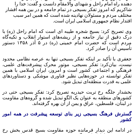
دهنده راه امام راحل و شهدای والامقام دانست و گفت: خدا را
شاکریم که امروز تفکر بسیجی در تمام جامعه و در بین همه اقشار
مختلف مردم و مسئولان نهادینه شده است که همین امر سبب
اقتدار نظام جمهوری اسلامی ایران است.
وی تصریح کرد: بسیج
شجره
طیبه
ای
است که امام راحل (ره) با
درک دقیق از نیاز جامعه و از ریشه‌های استوار انقلاب و تکیه‌گاه
مردم است که حضرت امام خمینی (ره) در ۵ آذر ۱۳۵۸ دستور
تأسیس آن را صادر کرد.
جعفری با تأکید بر اینکه تفکر بسیجی تنها به عرصه نظامی محدود
نیست، بیان‌کرد: تفکر بسیجی، موتور محرک پیشرفت‌های علمی،
فرهنگی و اجتماعی کشور است و امروز، ایران اسلامی با همین
تفکر توانسته در حوزه‌هایی نظیر فناوری موشکی و دستاوردهای
علمی به قدرت منطقه‌ای تبدیل شود.
بخشدار جلگه رخ تربت حیدریه تصریح کرد: تفکر بسیجی حتی در
کشورهای منطقه به عنوان یک الگو تبدیل شده و گروه‌های مقاومت
در لبنان، فلسطین، عراق و یمن از آن بهره گرفته‌اند.
گسترش فرهنگ بسیجی زیر بنای توسعه پیشرفت در همه امور
کشور
در ادامه این دیدار فرمانده حوزه مقاومت بسیج قدس بخش رخ