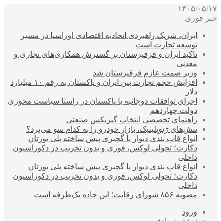
۱۴۰۵/۰۵/۱۷
خبر فوری
ایران، شریک راهبردی اتحادیه اقتصادی اوراسیا در مسیر
توسعه تجارت است
تاکید ایران و قرقیزستان بر گسترش همکاری‌های تجاری و
معدنی
وزیر صمت عازم قرقیزستان شد
افزایش حجم تجارت بین ایران و پاکستان به رقم ۱۰ میلیارد
دلار
اجرای توافقات دوجانبه با پاکستان در راستا سیاست محوری
دولت چهاردهم
راهنمای تخصصی انتخاب گیربکس صنعتی
تنش‌های ژئوپلیتیک، بازار خودرو را به کدام سو می‌برد؟
انواع قاب بندی دیوار با گچبری پیش ساخته پلی یورتان
دکارت؛ تحولی لوکس، فوری و بدون تخریب در دکوراسیون
داخلی
انواع قاب بندی دیوار با گچبری پیش ساخته پلی یورتان
دکارت؛ تحولی لوکس، فوری و بدون تخریب در دکوراسیون
داخلی
مصوبه ۸۵۶ شورای رقابت؛ این جاده یک‌طرفه است
ورود