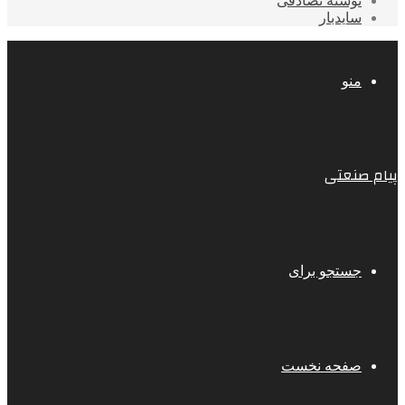
نوشته تصادفی
سایدبار
منو
پیام صنعتی
جستجو برای
صفحه نخست