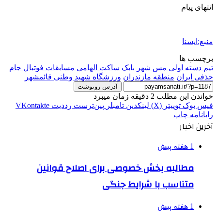
انتهای پیام
منبع:ایسنا
برچسب ها
تیم دسته اولی مس شهر بابک
ساکت الهامی
مسابقات فوتبال جام
حذفی ایران
منطقه مازندران
ورزشگاه شهید وطنی قائمشهر
آدرس رونوشت
خواندن این مطلب 2 دقیقه زمان میبرد
فیس بوک
توییتر (X)
لینکدین
‫تامبلر
‫پین‌ترست
‫رددیت
‫VKontakte
رایانامه
چاپ
آخرین اخبار
1 هفته پیش
مطالبه بخش خصوصی برای اصلاح قوانین
متناسب با شرایط جنگی
1 هفته پیش