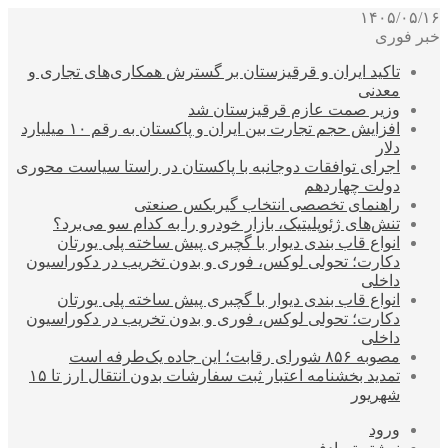
۱۴۰۵/۰۵/۱۶
خبر فوری
تاکید ایران و قرقیزستان بر گسترش همکاری‌های تجاری و
معدنی
وزیر صمت عازم قرقیزستان شد
افزایش حجم تجارت بین ایران و پاکستان به رقم ۱۰ میلیارد
دلار
اجرای توافقات دوجانبه با پاکستان در راستا سیاست محوری
دولت چهاردهم
راهنمای تخصصی انتخاب گیربکس صنعتی
تنش‌های ژئوپلیتیک، بازار خودرو را به کدام سو می‌برد؟
انواع قاب بندی دیوار با گچبری پیش ساخته پلی یورتان
دکارت؛ تحولی لوکس، فوری و بدون تخریب در دکوراسیون
داخلی
انواع قاب بندی دیوار با گچبری پیش ساخته پلی یورتان
دکارت؛ تحولی لوکس، فوری و بدون تخریب در دکوراسیون
داخلی
مصوبه ۸۵۶ شورای رقابت؛ این جاده یک‌طرفه است
تمدید بخشنامه اعتبار ثبت سفارشات بدون انتقال ارز تا ۱۵
شهریور
ورود