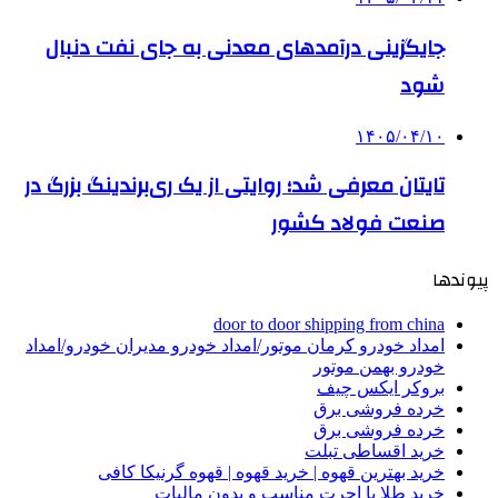
جایگزینی درآمدهای معدنی به جای نفت دنبال
شود
۱۴۰۵/۰۴/۱۰
تایتان معرفی شد؛ روایتی از یک ری‌برندینگ بزرگ در
صنعت فولاد کشور
پیوندها
door to door shipping from china
امداد خودرو کرمان موتور/امداد خودرو مدیران خودرو/امداد
خودرو بهمن موتور
بروکر ایکس چیف
خرده فروشی برق
خرده فروشی برق
خرید اقساطی تبلت
خرید بهترین قهوه | خرید قهوه | قهوه گرنیکا کافی
خرید طلا با اجرت مناسب و بدون مالیات