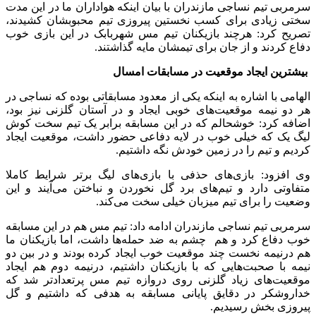
سرمربی تیم نساجی مازندران با بیان اینکه هواداران ما در این مدت
سختی زیادی برای کسب نخستین پیروزی تیم محبوب‎شان کشیدند،
تصریح کرد: هرچند بازیکنان تیم مس شهربابک در این بازی خوب
دفاع کردند و از جان برای تیمشان مایه گذاشتند.
بیشترین ایجاد موقعیت در مسابقات امسال
الهامی با اشاره به اینکه یکی از معدود مسابقاتی بوده که نساجی در
هر دو نیمه موقعیت‌های خوبی ایجاد و در آستان گلزنی نیز بود،
اضافه کرد: خوشحالم که در این مسابقه برابر یک تیم سخت کوش
لیگ یک که خیلی خوب در لایه دفاعی حضور داشت، موقعیت ایجاد
کردیم و تیم را در زمین خودش نگه داشتیم.
وی افزود: بازی‌های حذفی با بازی‌های لیگ برتر شرایط کاملا
متفاوتی دارد و تیم‌های برد گل نخوردن و نباختن می‌آیند و این
وضعیت را برای تیم میزبان خیلی سخت می‌کند.
سرمربی تیم نساجی مازندران ادامه داد: تیم مس هم در این مسابقه
خوب دفاع کرد و هم چشم به ضد حمله‌ها داشت، اما بازیکنان ما
هم درنیمه نخست چند موقعیت خوب ایجاد کرده بودند و در بین دو
نیمه با صحبت‌هایی که با بازیکنان داشتیم، درنیمه دوم هم ایجاد
موقعیت‌های زیاد گلزنی روی دروازه تیم مس پرتعدادتر شد که
خداروشکر در دقایق پایانی مسابقه به هدفی که داشتیم و گل
پیروزی بخش رسیدیم.