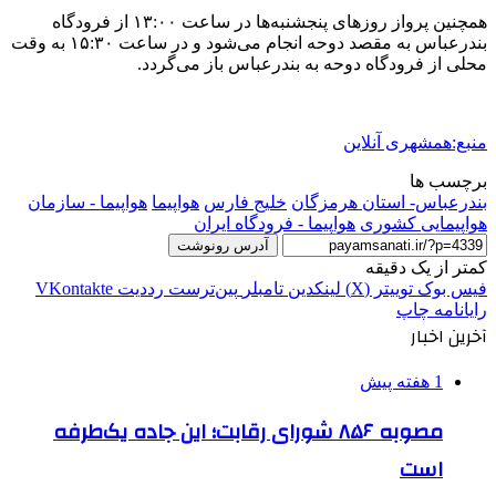
همچنین پرواز روزهای پنجشنبه‌ها در ساعت ۱۳:۰۰ از فرودگاه
بندرعباس به مقصد دوحه انجام می‌شود و در ساعت ۱۵:۳۰ به وقت
محلی از فرودگاه دوحه به بندرعباس باز می‌گردد.
منبع:همشهری آنلاین
برچسب ها
بندرعباس- استان هرمزگان
خلیج فارس
هواپیما
هواپیما - سازمان
هواپیمایی کشوری
هواپیما - فرودگاه ایران
آدرس رونوشت
کمتر از یک دقیقه
فیس بوک
توییتر (X)
لینکدین
‫تامبلر
‫پین‌ترست
‫رددیت
‫VKontakte
رایانامه
چاپ
آخرین اخبار
1 هفته پیش
مصوبه ۸۵۶ شورای رقابت؛ این جاده یک‌طرفه
است