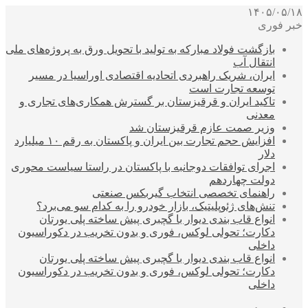
۱۴۰۵/۰۵/۱۸
خبر فوری
بازگشت فولاد مبارکه به تولید با تحویل ورق به پروژه‌های ملی
انتقال آب
ایران، شریک راهبردی اتحادیه اقتصادی اوراسیا در مسیر
توسعه تجارت است
تاکید ایران و قرقیزستان بر گسترش همکاری‌های تجاری و
معدنی
وزیر صمت عازم قرقیزستان شد
افزایش حجم تجارت بین ایران و پاکستان به رقم ۱۰ میلیارد
دلار
اجرای توافقات دوجانبه با پاکستان در راستا سیاست محوری
دولت چهاردهم
راهنمای تخصصی انتخاب گیربکس صنعتی
تنش‌های ژئوپلیتیک، بازار خودرو را به کدام سو می‌برد؟
انواع قاب بندی دیوار با گچبری پیش ساخته پلی یورتان
دکارت؛ تحولی لوکس، فوری و بدون تخریب در دکوراسیون
داخلی
انواع قاب بندی دیوار با گچبری پیش ساخته پلی یورتان
دکارت؛ تحولی لوکس، فوری و بدون تخریب در دکوراسیون
داخلی