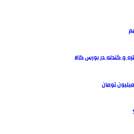
یم
ره و گندله در بورس کالا