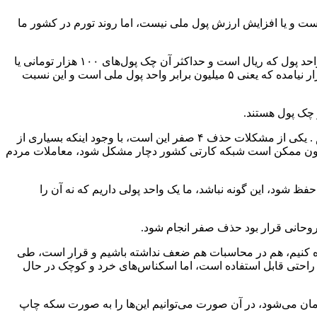
‌شود، گفت: هدف ما کنترل تورم نیست و یا افزایش ارزش پول ملی نیست، اما روند تورم در کشور ما
وی گفت: در دنیا پول ملی کشورها به عنوان مثال در یورو از یک یورو شروع می‌شود و حداکثر اسکناس ۵۰۰ یورویی داریم، اما در کشور ما واحد پول که ریال است و حداکثر آن چک پول‌های ۱۰۰ هزار تومانی یا
یک میلیون ریالی است یعنی یک میلیون برابر واحد پول ملی است، حتی چک پول‌های ۵۰۰ هزار تومانی هم چاپ شده است که البته هنوز به بازار نیامده که یعنی ۵ میلیون برابر واحد پول ملی است و این نسبت
رئیس کل بانک مرکزی گفت: حال حاضر ۱۰ میلیارد و چهارصد میلیون قطعه (به ازای هر نفر ۱۲۲ قطعه) اسکناس در گردش در کشور داریم . یکی از مشکلات حذف ۴ صفر این است، با وجود اینکه بسیاری از
 و چون ممکن است شبکه کارتی کشور دچار مشکل شود، معاملات مردم
 شود، این گونه نباشد، ما یک واحد پولی داریم که نه آن را
ه کنیم، هم در محاسبات هم ضعف نداشته باشیم و قرار است، طی
ی بانکی ۴ صفر به صورت کمرنگ چاپ شده است که به راحتی قابل استفاده است، اما اسکناس‌های خرد و کوچک در حال
 هیچ توجیهی ندارند و اما اگر ۴ صفر حذف شود ۱۰ هزار تومانی تبدیل به یک تومان می‌شود، در آن صورت می‌توانیم این‌ها را به صورت سکه چاپ