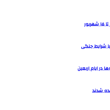
یور
ا شرایط جنگی
 در ایام اربعین
نده شدند