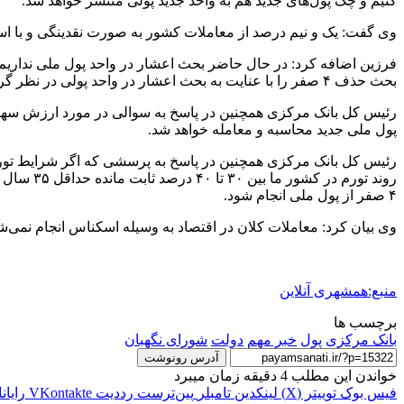
کنیم و چک پول‌های جدید هم به واحد جدید پولی منتشر خواهد شد.
وی گفت: یک و نیم درصد از معاملات کشور به صورت نقدینگی و با اس
بحث حذف ۴ صفر را با عنایت به بحث اعشار در واحد پولی در نظر گرفته‌ایم که به راحتی قابل محاسبه باشد.
پول ملی جدید محاسبه و معامله خواهد شد.
رئیس کل بانک مرکزی همچنین در پاسخ به پرسشی که اگر شرایط تورمی
روند تور
۴ صفر از پول ملی انجام شود.
وی بیان کرد: معاملات کلان در اقتصاد به وسیله اسکناس انجام نمی‌ش
منبع:همشهری آنلاین
برچسب ها
بانک مرکزی
پول
خبر مهم
دولت
شورای نگهبان
آدرس رونوشت
خواندن این مطلب 4 دقیقه زمان میبرد
فیس بوک
توییتر (X)
لینکدین
‫تامبلر
‫پین‌ترست
‫رددیت
‫VKontakte
رایان