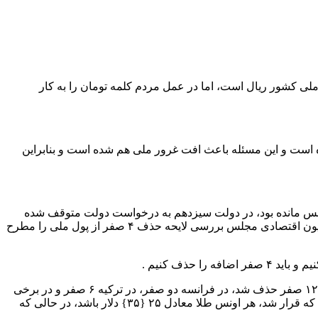
ی کشور ریال است، اما در عمل مردم کلمه تومان را به کار
است و این مسئله باعث افت غرور ملی هم شده است و بنابراین
ل ۱۳۹۰ از سوی دولت به مجلس ارائه شده بود، در مجلس مانده بود، در دولت سیزدهم به درخواست دولت متوقف شده
بود، در حالی که شورای نگهبان هم بعد از رفع ایرادات و رفع ایراد آن را تایید کرده بود، اما از وقتی که در بانک مرکزی قرار گرفتم، در کمیسیون اقتصادی مجلس بررسی لایحه حذف ۴ صفر از پول ملی را مطرح
حذف کنیم .
به گفته فرزین، سابقه حذف صفر از پول‌های ملی در کشورهای دیگر هم بوده است به عنوان مثال در آلمان در زمانی که تورم بالایی داشت، ۱۲ صفر حذف شد، در فرانسه دو صفر، در ترکیه ۶ صفر و در برخی
کشورهای دیگر هم حذف صفر انجام شده، تنها مورد در آمریکا بود که پول مرجع بین المللی است و طبق کنفرانس برتون وودز از سال ۱۹۳۰ که قرار شد، هر اونس طلا معادل ۲۵ {۳۵} دلار باشد، در حالی که