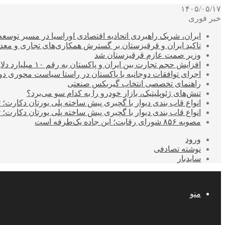
۱۴۰۵/۰۵/۱۷
خبر فوری
ایران، شریک راهبردی اتحادیه اقتصادی اوراسیا در مسیر توسع
تاکید ایران و قرقیزستان بر گسترش همکاری‌های تجاری و معد
وزیر صمت عازم قرقیزستان شد
افزایش حجم تجارت بین ایران و پاکستان به رقم ۱۰ میلیارد دلار
اجرای توافقات دوجانبه با پاکستان در راستا سیاست محوری د
راهنمای تخصصی انتخاب گیربکس صنعتی
تنش‌های ژئوپلیتیک، بازار خودرو را به کدام سو می‌برد؟
انواع قاب بندی دیوار با گچبری پیش ساخته پلی یورتان دکارت
انواع قاب بندی دیوار با گچبری پیش ساخته پلی یورتان دکارت
مصوبه ۸۵۶ شورای رقابت؛ این جاده یک‌طرفه است
ورود
نوشته تصادفی
سایدبار
منو