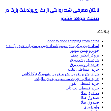
تایتان معرفی شد؛ روایتی از یک ری‌برندینگ بزرگ در
صنعت فولاد کشور
پیوندها
door to door shipping from china
امداد خودرو کرمان موتور/امداد خودرو مدیران خودرو/امداد
خودرو بهمن موتور
بروکر ایکس چیف
خرده فروشی برق
خرده فروشی برق
خرید اقساطی تبلت
خرید بهترین قهوه | خرید قهوه | قهوه گرنیکا کافی
خرید طلا با اجرت مناسب و بدون مالیات
خرید قسطی آیفون
خرید قسطی لپ تاپ
صندوق طلا
صندوق طلا
صندوق طلا
وام فوری