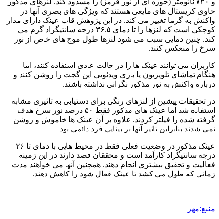
و ۷۲۰ نانومتر (حوزه ای از نور قرمز) را مسدود کند. لنزهای مذکور
حاوی کریستال های مایعی هستند که ویژگی های بصری آنها در
واکنش به گرما تغییر می کند. در این پژوهش قاب عینک دارای مدار
کوچکی است که لنزها را تا دمای ۳۶.۵ درجه سانتیگراد گرم می
کند. چنین دمایی سبب می شود لنزها طول موج های خاص از نور
سرخ را منعکس کنند.
کاربران می توانند عینک ها را در حالت عادی استفاده کنند، اما
هنگام تماشای تلویزیون یا بازی ویدئویی این گجت را روشن کنند و
درباره واکنش به نور مذکور نگرانی نداشته باشند.
در تحقیقات پیشین از لنزهای رنگی برای دستیابی به تاثیری مشابه
استفاده شد اما عینک های مذکور فقط ۵۰ درصد نور سرخ هدف
گرفته شده را فیلتر کردند. علاوه بر آن عینک ها خاموش و روشن
نمی شدند بنابراین تاثیر آنها بر بینایی فرد دائمی بود.
عینک مذکور در وضعیت فعلی فقط در محیط هایی با دمای تا ۲۶
درجه سانتیگراد کارآمد است و محققان قصد دارند در این زمینه
فعالیت و تحقیق بیشتری انجام دهند. همچنین آنها می خواهند مدت
زمانی که طول می کشد تا عینک فعال شود را کاهش دهند.
منبع:مهر