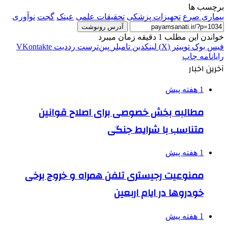
برچسب ها
بیماری صرع
تجهیزات پزشکی
تحقیقات علمی
عینک
گجت
نوآوری
آدرس رونوشت
خواندن این مطلب 1 دقیقه زمان میبرد
فیس بوک
توییتر (X)
لینکدین
‫تامبلر
‫پین‌ترست
‫رددیت
‫VKontakte
رایانامه
چاپ
آخرین اخبار
1 هفته پیش
مطالبه بخش خصوصی برای اصلاح قوانین
متناسب با شرایط جنگی
1 هفته پیش
ممنوعیت رجیستری تلفن همراه و خروج برخی
خودروها در ایام اربعین
1 هفته پیش