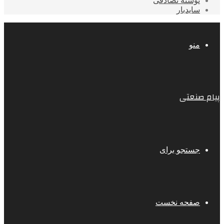
نوشته تصادفی
سایدبار
منو
پیام صنعتی
جستجو برای
صفحه نخست