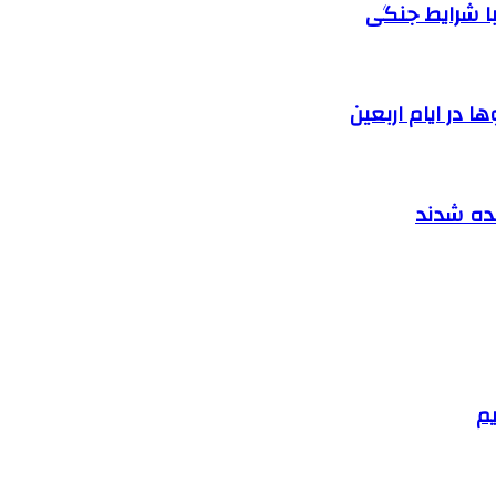
ا شرایط جنگی
 در ایام اربعین
نده شدند
یم