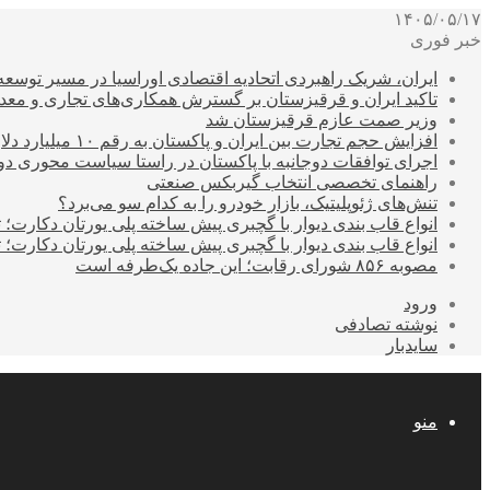
۱۴۰۵/۰۵/۱۷
خبر فوری
ایران، شریک راهبردی اتحادیه اقتصادی اوراسیا در مسیر توسع
تاکید ایران و قرقیزستان بر گسترش همکاری‌های تجاری و معد
وزیر صمت عازم قرقیزستان شد
افزایش حجم تجارت بین ایران و پاکستان به رقم ۱۰ میلیارد دلار
اجرای توافقات دوجانبه با پاکستان در راستا سیاست محوری د
راهنمای تخصصی انتخاب گیربکس صنعتی
تنش‌های ژئوپلیتیک، بازار خودرو را به کدام سو می‌برد؟
انواع قاب بندی دیوار با گچبری پیش ساخته پلی یورتان دکارت
انواع قاب بندی دیوار با گچبری پیش ساخته پلی یورتان دکارت
مصوبه ۸۵۶ شورای رقابت؛ این جاده یک‌طرفه است
ورود
نوشته تصادفی
سایدبار
منو