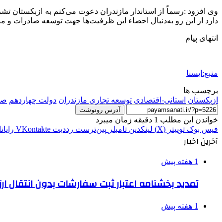
وی افزود :رسماً از استاندار مازندران دعوت می‌کنم به ازبکستان تشر
دارد از این رو به‌دنبال احصاء این ظرفیت‌ها جهت توسعه صادرات و م
انتهای پیام
منبع:ایسنا
برچسب ها
ازبكستان
استانی-اقتصادی
توسعه تجاری مازندران
دولت چهاردهم
صا
آدرس رونوشت
خواندن این مطلب 1 دقیقه زمان میبرد
فیس بوک
توییتر (X)
لینکدین
‫تامبلر
‫پین‌ترست
‫رددیت
‫VKontakte
رایان
آخرین اخبار
1 هفته پیش
تمدید بخشنامه اعتبار ثبت سفارشات بدون انتقال ارز تا ۱۵ شهر
1 هفته پیش