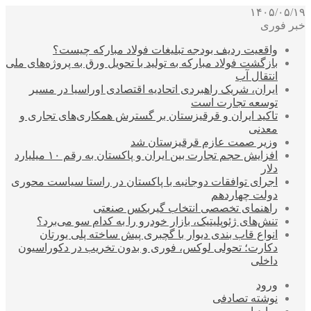
۱۴۰۵/۰۵/۱۹
خبر فوری
واقعیت ردیف بودجه تبلیغات فولاد مبارکه چیست؟
بازگشت فولاد مبارکه به تولید با تحویل ورق به پروژه‌های ملی
انتقال آب
ایران، شریک راهبردی اتحادیه اقتصادی اوراسیا در مسیر
توسعه تجارت است
تاکید ایران و قرقیزستان بر گسترش همکاری‌های تجاری و
معدنی
وزیر صمت عازم قرقیزستان شد
افزایش حجم تجارت بین ایران و پاکستان به رقم ۱۰ میلیارد
دلار
اجرای توافقات دوجانبه با پاکستان در راستا سیاست محوری
دولت چهاردهم
راهنمای تخصصی انتخاب گیربکس صنعتی
تنش‌های ژئوپلیتیک، بازار خودرو را به کدام سو می‌برد؟
انواع قاب بندی دیوار با گچبری پیش ساخته پلی یورتان
دکارت؛ تحولی لوکس، فوری و بدون تخریب در دکوراسیون
داخلی
ورود
نوشته تصادفی