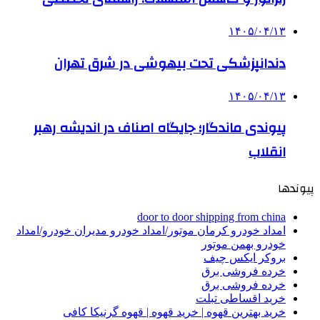
۱۴۰۵/۰۴/۱۳
دندانپزشکی تحت بیهوشی در شرق تهران
۱۴۰۵/۰۴/۱۳
پیوندی ماندگار؛ جایگاه اصناف در اندیشه رهبر
انقلاب
پیوندها
door to door shipping from china
امداد خودرو کرمان موتور/امداد خودرو مدیران خودرو/امداد
خودرو بهمن موتور
بروکر ایکس چیف
خرده فروشی برق
خرده فروشی برق
خرید اقساطی تبلت
خرید بهترین قهوه | خرید قهوه | قهوه گرنیکا کافی