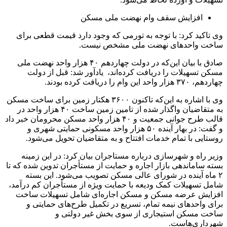
افزایش سقف وام نهضت ملی مسکن
وی تاکید کرد:‌ با توجه به تورمی که وجود دارد قیمت قطعی برای
ساخت واحدهای نهضت ملی مشخص نیست.
صادق با بیان این‌که در دولت چهاردهم ۴۰ هزار واحد نهضت ملی
مسکن تسهیلات را دریافت کرده‌اند، ‌ یادآور شد: قبل از دولت
چهاردهم، ۳۷۰ هزار واحد این وام را دریافت کرده بودند.
وی با اشاره به این‌که تاکنون ۳۶۰۰ هکتار زمین برای ساخت مسکن
به متقاضیان واگذار شده از تامین زمین ساخت ۴۰ هزار واحد در
قالب طرح جوانی جمعیت و ۴۰ هزار واحد مسکن محرومان خبر داد
و گفت:‌ در بهار آینده ۵۰ هزار واحد مسکونی حمایتی شهری و
روستایی با تمام خدمات افتتاح و به متقاضیان تحویل می‌شود.
وزیر راه و شهرسازی درباره مستاجران بیان کرد:‌ در این زمینه
بسته ساماندهی بازار اجاره و حمایت از مستأجران تدوین شده که تا
۲ ماه آینده در شورای عالی مسکن تصویب می‌شود. این بسته
شامل تسهیلات کمک ودیعه با حمایت ویژه از مستأجران کم درآمد،
افزایش عرضه مسکن و مسکن اجاره‌ای شامل تسهیلات ساخت
برای واحدهای نیمه تمام، تسریع در تکمیل طرح‌های حمایتی و
ساخت مسکن استیجاری از سوی بخش غیر دولتی و
شهرداری‌هاست.