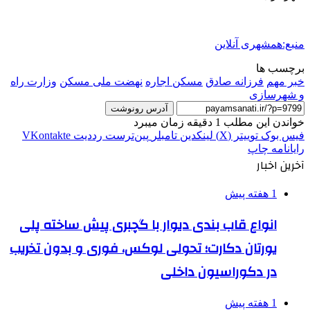
منبع:همشهری آنلاین
برچسب ها
خبر مهم
فرزانه صادق
مسکن اجاره
نهضت ملی مسکن
وزارت راه
و شهرسازی
آدرس رونوشت
خواندن این مطلب 1 دقیقه زمان میبرد
فیس بوک
توییتر (X)
لینکدین
‫تامبلر
‫پین‌ترست
‫رددیت
‫VKontakte
رایانامه
چاپ
آخرین اخبار
1 هفته پیش
انواع قاب بندی دیوار با گچبری پیش ساخته پلی
یورتان دکارت؛ تحولی لوکس، فوری و بدون تخریب
در دکوراسیون داخلی
1 هفته پیش