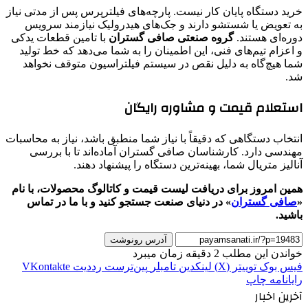
خرید دستگاه پایان کار نیست. پارچه‌های فیلترپرس پس از مدتی نیاز
به تعویض یا شستشو دارند و جک‌های هیدرولیک نیازمند سرویس
دوره‌ای هستند.
گروه صنعتی صافی گستران
با تامین قطعات یدکی
و اعزام تیم‌های فنی، این اطمینان را به شما می‌دهد که خط تولید
شما هیچ‌گاه به دلیل نقص در سیستم فیلتراسیون متوقف نخواهد
شد.
استعلام قیمت و مشاوره رایگان
انتخاب دستگاهی که دقیقاً با نیاز شما منطبق باشد، نیاز به محاسبات
مهندسی دارد. کارشناسان صافی گستران آماده‌اند تا با بررسی
آنالیز متریال شما، بهینه‌ترین دستگاه را پیشنهاد دهند.
همین امروز برای دریافت لیست قیمت و کاتالوگ محصولات، با نام
«
صافی گستران
» در دنیای صنعت جستجو کنید و با ما در تماس
باشید.
آدرس رونوشت
خواندن این مطلب 2 دقیقه زمان میبرد
فیس بوک
توییتر (X)
لینکدین
‫تامبلر
‫پین‌ترست
‫رددیت
‫VKontakte
رایانامه
چاپ
آخرین اخبار