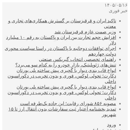
۱۴۰۵/۰۵/۱۶
خبر فوری
تاکید ایران و قرقیزستان بر گسترش همکاری‌های تجاری و
معدنی
وزیر صمت عازم قرقیزستان شد
افزایش حجم تجارت بین ایران و پاکستان به رقم ۱۰ میلیارد
دلار
اجرای توافقات دوجانبه با پاکستان در راستا سیاست محوری
دولت چهاردهم
راهنمای تخصصی انتخاب گیربکس صنعتی
تنش‌های ژئوپلیتیک، بازار خودرو را به کدام سو می‌برد؟
انواع قاب بندی دیوار با گچبری پیش ساخته پلی یورتان
دکارت؛ تحولی لوکس، فوری و بدون تخریب در دکوراسیون
داخلی
انواع قاب بندی دیوار با گچبری پیش ساخته پلی یورتان
دکارت؛ تحولی لوکس، فوری و بدون تخریب در دکوراسیون
داخلی
مصوبه ۸۵۶ شورای رقابت؛ این جاده یک‌طرفه است
تمدید بخشنامه اعتبار ثبت سفارشات بدون انتقال ارز تا ۱۵
شهریور
ورود