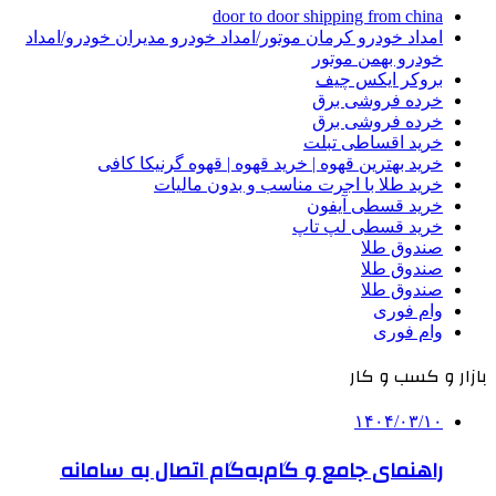
door to door shipping from china
امداد خودرو کرمان موتور/امداد خودرو مدیران خودرو/امداد
خودرو بهمن موتور
بروکر ایکس چیف
خرده فروشی برق
خرده فروشی برق
خرید اقساطی تبلت
خرید بهترین قهوه | خرید قهوه | قهوه گرنیکا کافی
خرید طلا با اجرت مناسب و بدون مالیات
خرید قسطی آیفون
خرید قسطی لپ تاپ
صندوق طلا
صندوق طلا
صندوق طلا
وام فوری
وام فوری
بازار و کسب و کار
۱۴۰۴/۰۳/۱۰
راهنمای جامع و گام‌به‌گام اتصال به سامانه