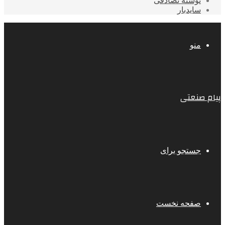
نوشته تصادفی
سایدبار
منو
پیام صنعتی
جستجو برای
صفحه نخست