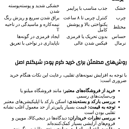
خشکی شدید و پوسته‌پوسته
خشک
جذب مناسب با پرایمر
شدن
چرب
کنترل چربی تا ۸ ساعت
براق شدن سریع و ریزش رنگ
یکنواختی بالا و پوشش
نیمه‌کاره و ماسیدگی در ناحیه
مختلط
T
کامل
حساس
بدون تحریک یا قرمزی
ایجاد قرمزی در گونه‌ها
نرمال
فیکس شدن عالی
ناپایداری در نواحی با تعریق
روش‌های مطمئن برای خرید کرم پودر شیگلم اصل
با توجه به افزایش نمونه‌های تقلبی، رعایت این نکات هنگام خرید
ضروری است:
خرید از فروشگاه‌های معتبر:
مانند فروشگاه میلنو یا
وب‌سایت‌های رسمی
بررسی بارکد و بسته‌بندی:
اسکن بارکد با اپلیکیشن‌های معتبر
توجه به قیمت:
قیمت بسیار پایین‌تر از حد معمول اغلب نشانه
تقلبی بودن است
بررسی نظرات خریداران:
دیدگاه‌ها در دیجی‌کالا، موپین و
فروم‌های آرایشی بسیار کمک‌کننده‌اند
مقایسه با تصاویر اصل در سایت برند:
مطابقت رنگ‌بندی و