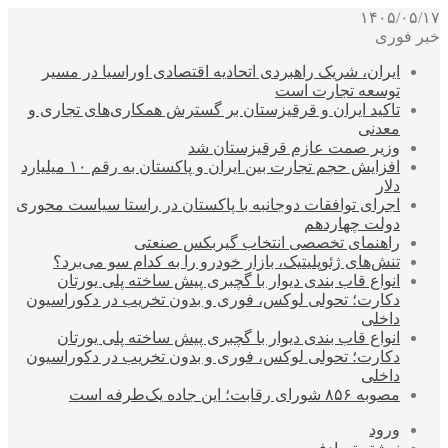
۱۴۰۵/۰۵/۱۷
خبر فوری
ایران، شریک راهبردی اتحادیه اقتصادی اوراسیا در مسیر
توسعه تجارت است
تاکید ایران و قرقیزستان بر گسترش همکاری‌های تجاری و
معدنی
وزیر صمت عازم قرقیزستان شد
افزایش حجم تجارت بین ایران و پاکستان به رقم ۱۰ میلیارد
دلار
اجرای توافقات دوجانبه با پاکستان در راستا سیاست محوری
دولت چهاردهم
راهنمای تخصصی انتخاب گیربکس صنعتی
تنش‌های ژئوپلیتیک، بازار خودرو را به کدام سو می‌برد؟
انواع قاب بندی دیوار با گچبری پیش ساخته پلی یورتان
دکارت؛ تحولی لوکس، فوری و بدون تخریب در دکوراسیون
داخلی
انواع قاب بندی دیوار با گچبری پیش ساخته پلی یورتان
دکارت؛ تحولی لوکس، فوری و بدون تخریب در دکوراسیون
داخلی
مصوبه ۸۵۶ شورای رقابت؛ این جاده یک‌طرفه است
ورود