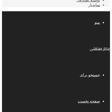
نوشته تصادفی
سایدبار
منو
پیام صنعتی
جستجو برای
صفحه نخست