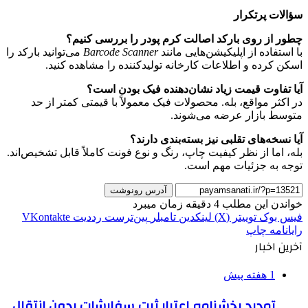
سؤالات پرتکرار
چطور از روی بارکد اصالت کرم پودر را بررسی کنیم؟
با استفاده از اپلیکیشن‌هایی مانند
Barcode Scanner
می‌توانید بارکد را
اسکن کرده و اطلاعات کارخانه تولیدکننده را مشاهده کنید.
آیا تفاوت قیمت زیاد نشان‌دهنده فیک بودن است؟
در اکثر مواقع، بله. محصولات فیک معمولاً با قیمتی کمتر از حد
متوسط بازار عرضه می‌شوند.
آیا نسخه‌های تقلبی نیز بسته‌بندی دارند؟
بله، اما از نظر کیفیت چاپ، رنگ و نوع فونت کاملاً قابل تشخیص‌اند.
توجه به جزئیات مهم است.
آدرس رونوشت
خواندن این مطلب 4 دقیقه زمان میبرد
فیس بوک
توییتر (X)
لینکدین
‫تامبلر
‫پین‌ترست
‫رددیت
‫VKontakte
رایانامه
چاپ
آخرین اخبار
1 هفته پیش
تمدید بخشنامه اعتبار ثبت سفارشات بدون انتقال