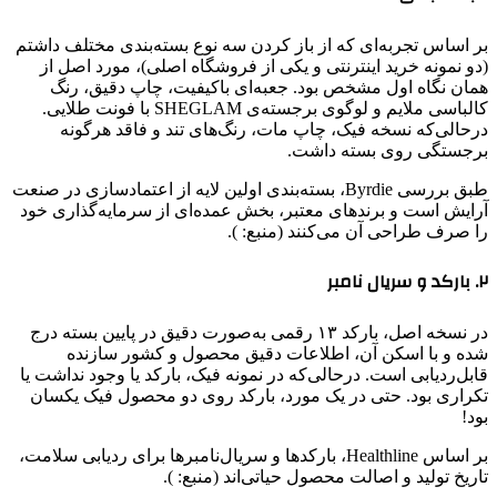
بر اساس تجربه‌ای که از باز کردن سه نوع بسته‌بندی مختلف داشتم
(دو نمونه خرید اینترنتی و یکی از فروشگاه اصلی)، مورد اصل از
همان نگاه اول مشخص بود. جعبه‌ای باکیفیت، چاپ دقیق، رنگ
کالباسی ملایم و لوگوی برجسته‌ی SHEGLAM با فونت طلایی.
درحالی‌که نسخه فیک، چاپ مات، رنگ‌های تند و فاقد هرگونه
برجستگی روی بسته داشت.
طبق بررسی Byrdie، بسته‌بندی اولین لایه از اعتمادسازی در صنعت
آرایش است و برندهای معتبر، بخش عمده‌ای از سرمایه‌گذاری خود
را صرف طراحی آن می‌کنند (منبع: ).
۲. بارکد و سریال نامبر
در نسخه اصل، بارکد ۱۳ رقمی به‌صورت دقیق در پایین بسته درج
شده و با اسکن آن، اطلاعات دقیق محصول و کشور سازنده
قابل‌ردیابی است. درحالی‌که در نمونه فیک، بارکد یا وجود نداشت یا
تکراری بود. حتی در یک مورد، بارکد روی دو محصول فیک یکسان
بود!
بر اساس Healthline، بارکدها و سریال‌نامبرها برای ردیابی سلامت،
تاریخ تولید و اصالت محصول حیاتی‌اند (منبع: ).