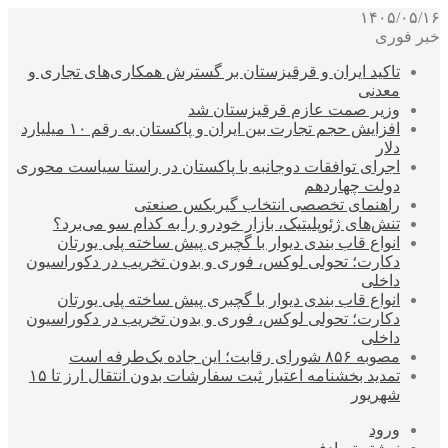
۱۴۰۵/۰۵/۱۶
خبر فوری
تاکید ایران و قرقیزستان بر گسترش همکاری‌های تجاری و
معدنی
وزیر صمت عازم قرقیزستان شد
افزایش حجم تجارت بین ایران و پاکستان به رقم ۱۰ میلیارد
دلار
اجرای توافقات دوجانبه با پاکستان در راستا سیاست محوری
دولت چهاردهم
راهنمای تخصصی انتخاب گیربکس صنعتی
تنش‌های ژئوپلیتیک، بازار خودرو را به کدام سو می‌برد؟
انواع قاب بندی دیوار با گچبری پیش ساخته پلی یورتان
دکارت؛ تحولی لوکس، فوری و بدون تخریب در دکوراسیون
داخلی
انواع قاب بندی دیوار با گچبری پیش ساخته پلی یورتان
دکارت؛ تحولی لوکس، فوری و بدون تخریب در دکوراسیون
داخلی
مصوبه ۸۵۶ شورای رقابت؛ این جاده یک‌طرفه است
تمدید بخشنامه اعتبار ثبت سفارشات بدون انتقال ارز تا ۱۵
شهریور
ورود