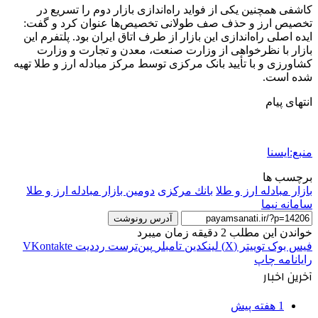
کاشفی همچنین یکی از فواید راه‌اندازی بازار دوم را تسریع در
تخصیص ارز و حذف صف طولانی تخصیص‌ها عنوان کرد و گفت:
ایده اصلی راه‌اندازی این بازار از طرف اتاق ایران بود. پلتفرم این
بازار با نظرخواهی از وزارت صنعت، معدن و تجارت و وزارت
کشاورزی و با تأیید بانک مرکزی توسط مرکز مبادله ارز و طلا تهیه
شده است.
انتهای پیام
منبع:ایسنا
برچسب ها
بازار مبادله ارز و طلا
بانك مركزی
دومین بازار مبادله ارز و طلا
سامانه نیما
آدرس رونوشت
خواندن این مطلب 2 دقیقه زمان میبرد
فیس بوک
توییتر (X)
لینکدین
‫تامبلر
‫پین‌ترست
‫رددیت
‫VKontakte
رایانامه
چاپ
آخرین اخبار
1 هفته پیش