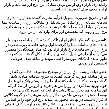
راه‌اندازی بازار دوم، از بین بردن شکاف بین نرخ ارز سامانه و بازار
آزاد و حذف صف تخصیص ارز است.
او در تشریح ضرورت تسهیل فرآیند تجارت گفت: بعد از راه‌اندازی
سامانه مبادله ارز و انتقال فرآیند نقل و انتقالات ارزی از سامانه نیما
به مرکز مبادله ارز و طلا، تلاش شد تا مشکلات مربوط به شکاف
نرخ ارز و روند کند تخصیص ارز برای واردات، از بین برود.
کاشفی در گفت‌گو با اتاق ایران تأکید کرد: مرکز مبادله به دو دلیل
عمده، جای سامانه نیما را گرفت؛ اول وجود فاصله غیرمنطقی در
نرخ ارز این سامانه با نرخ بازار آزاد بود که صادرکنندگان را متضرر
می‌کرد و از طرفی سیل تقاضای واردات شکل گرفته بود که به
طور عمده کالاهای موردنیاز اصلی نبودند و شاهد صف طولانی
تخصیص ارز بودیم.
عضو هیات رئیسه اتاق ایران در توضیح مجموعه اقداماتی که در
مرکز مبادله صورت گرفت، گفت: به تدریج سامانه مبادله شکل
گرفت و صادرکننده و واردکننده از طریق سیستم بانک‌های عامل
خود، ورود پیدا کرده و ارز را بین هم خرید و فروش کردند؛ کم‌کم
این سامانه هم دچار اشکال شد و از آنجا که عمده کالاهایی که
توسط بخش خصوصی واقعی صادر و وارد می‌شوند در گروه کالایی
B قرار داشتند، در نهایت مجبور می‌شدند نرخ ارز خود را بر اساس
نرخ ارز پتروشیمی‌ها و فولادی‌ها اعلام کنند و دوباره شکاف قیمتی
شکل گرفت و سامانه از نیت اولیه خود، دور شد.