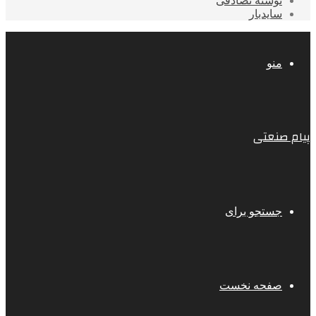
نوشته تصادفی
سایدبار
منو
پیام صنعتی
جستجو برای
صفحه نخست