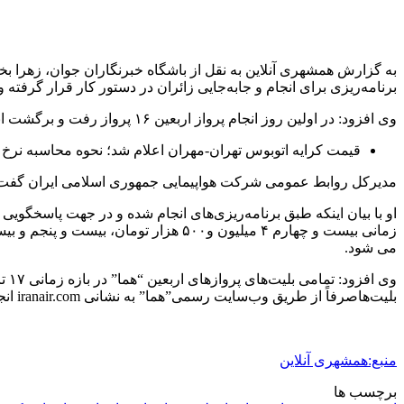
به گزارش همشهری آنلاین به نقل از باشگاه خبرنگاران جوان، زهرا ب
برنامه‌ریزی برای انجام و جابه‌جایی زائران در دستور کار قرار گرفته و تا به امروز بیش از ۴هزار زائر جابه‌جا شده و ا
وی افزود: در اولین روز انجام پرواز اربعین ۱۶ پرواز رفت و برگشت انجام شده و ۳هزار و ۷۵ نفر جابه‌جا شده اند.
قیمت کرایه اتوبوس تهران-مهران اعلام شد؛ نحوه محاسبه نرخ کر
مدیرکل روابط عمومی شرکت هواپیمایی جمهوری اسلامی ایران گفت: در روزهای کم‌تقاضا نرخ بلیت با قیم
او با بیان اینکه طبق برنامه‌ریزی‌های انجام شده و در جهت پاسخگویی
می شود.
بلیت‌هاصرفاً از طریق وب‌سایت رسمی”هما” به نشانی iranair.com انجام می‌شود.
منبع:همشهری آنلاین
برچسب ها