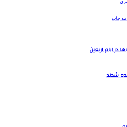
وری
امه
چاپ
 در ایام اربعین
نده شدند
یم