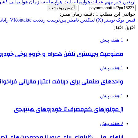
اربعين
خبر مهم
عتبات
هواپیما - بلیت
هواپیما - سازمان هواپیمایی کش
آدرس رونوشت
خواندن این مطلب 1 دقیقه زمان میبرد
فیس بوک
توییتر (X)
لینکدین
‫تامبلر
‫پین‌ترست
‫رددیت
‫VKontakte
رایان
آخرین اخبار
1 هفته پیش
ممنوعیت رجیستری تلفن همراه و خروج برخی خودروها
1 هفته پیش
واحدهای صنعتی برای دریافت اعتبار مالیاتی فراخوا
1 هفته پیش
از موتورهای کم‌مصرف تا خودروهای هیبریدی
2 هفته پیش
ارزهای ملی، گزینه‌ای برای عبور از محدودیت‌های تحر