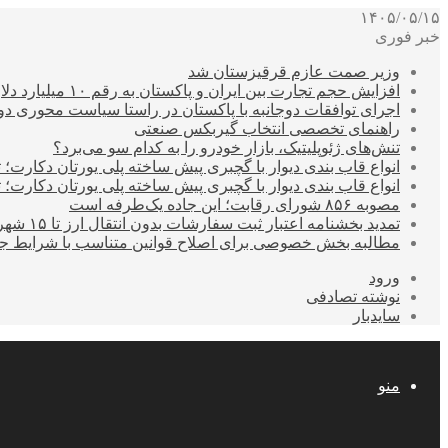
۱۴۰۵/۰۵/۱۵
خبر فوری
وزیر صمت عازم قرقیزستان شد
افزایش حجم تجارت بین ایران و پاکستان به رقم ۱۰ میلیارد دلار
اجرای توافقات دوجانبه با پاکستان در راستا سیاست محوری د
راهنمای تخصصی انتخاب گیربکس صنعتی
تنش‌های ژئوپلیتیک، بازار خودرو را به کدام سو می‌برد؟
انواع قاب بندی دیوار با گچبری پیش ساخته پلی یورتان دکارت
انواع قاب بندی دیوار با گچبری پیش ساخته پلی یورتان دکارت
مصوبه ۸۵۶ شورای رقابت؛ این جاده یک‌طرفه است
تمدید بخشنامه اعتبار ثبت سفارشات بدون انتقال ارز تا ۱۵ شهریور
مطالبه بخش خصوصی برای اصلاح قوانین متناسب با شرایط ج
ورود
نوشته تصادفی
سایدبار
منو