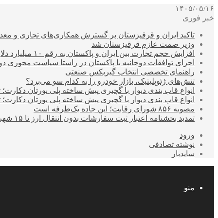
۱۴۰۵/۰۵/۱۶
خبر فوری
تاکید ایران و قرقیزستان بر گسترش همکاری‌های تجاری و معد
وزیر صمت عازم قرقیزستان شد
افزایش حجم تجارت بین ایران و پاکستان به رقم ۱۰ میلیارد دلار
اجرای توافقات دوجانبه با پاکستان در راستا سیاست محوری د
راهنمای تخصصی انتخاب گیربکس صنعتی
تنش‌های ژئوپلیتیک، بازار خودرو را به کدام سو می‌برد؟
انواع قاب بندی دیوار با گچبری پیش ساخته پلی یورتان دکارت
انواع قاب بندی دیوار با گچبری پیش ساخته پلی یورتان دکارت
مصوبه ۸۵۶ شورای رقابت؛ این جاده یک‌طرفه است
تمدید بخشنامه اعتبار ثبت سفارشات بدون انتقال ارز تا ۱۵ شهریور
ورود
نوشته تصادفی
سایدبار
منو