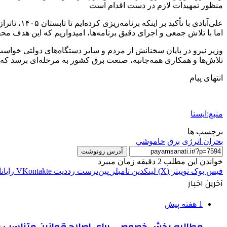
منظور تمهیدات لازم در دست اقدام است
علی‌آبادی
اما با تلاش جمعی و اجرای دقیق برنامه‌ها، امیدواریم که این هدف مح
وزیر نیرو در پایان سخنانش از مردم و سایر دستگاه‌های دولتی خواست ت
تلاش‌ها و همکاری همه‌جانبه، صنعت برق کشور به مرحله‌ای برسد که
انتهای پیام
منبع:ایسنا
برچسب ها
بحران انرژی
برق
خاموشي
آدرس رونوشت
خواندن این مطلب 2 دقیقه زمان میبرد
فیس بوک
توییتر (X)
لینکدین
‫تامبلر
‫پین‌ترست
‫رددیت
‫VKontakte
رایان
آخرین اخبار
1 هفته پیش
مطالبه بخش خصوصی برای اصلاح قوانین متناسب ب