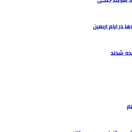
 در ایام اربعین
نده شدند
یم