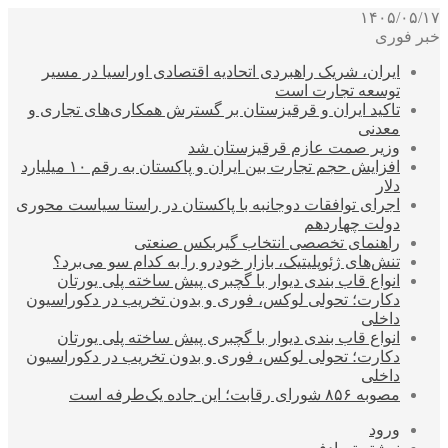
۱۴۰۵/۰۵/۱۷
خبر فوری
ایران، شریک راهبردی اتحادیه اقتصادی اوراسیا در مسیر
توسعه تجارت است
تاکید ایران و قرقیزستان بر گسترش همکاری‌های تجاری و
معدنی
وزیر صمت عازم قرقیزستان شد
افزایش حجم تجارت بین ایران و پاکستان به رقم ۱۰ میلیارد
دلار
اجرای توافقات دوجانبه با پاکستان در راستا سیاست محوری
دولت چهاردهم
راهنمای تخصصی انتخاب گیربکس صنعتی
تنش‌های ژئوپلیتیک، بازار خودرو را به کدام سو می‌برد؟
انواع قاب بندی دیوار با گچبری پیش ساخته پلی یورتان
دکارت؛ تحولی لوکس، فوری و بدون تخریب در دکوراسیون
داخلی
انواع قاب بندی دیوار با گچبری پیش ساخته پلی یورتان
دکارت؛ تحولی لوکس، فوری و بدون تخریب در دکوراسیون
داخلی
مصوبه ۸۵۶ شورای رقابت؛ این جاده یک‌طرفه است
ورود