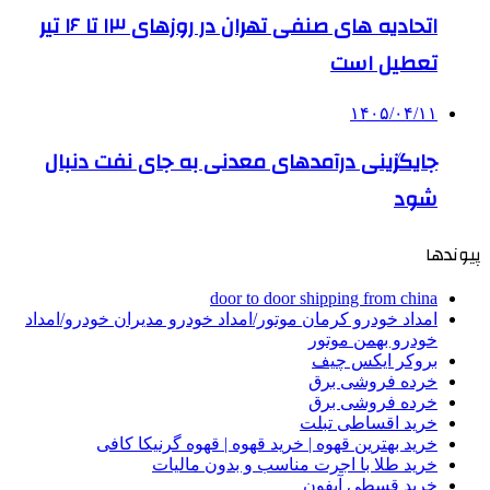
اتحادیه های صنفی تهران در روزهای ۱۳ تا ۱۶ تیر
تعطیل است
۱۴۰۵/۰۴/۱۱
جایگزینی درآمدهای معدنی به جای نفت دنبال
شود
پیوندها
door to door shipping from china
امداد خودرو کرمان موتور/امداد خودرو مدیران خودرو/امداد
خودرو بهمن موتور
بروکر ایکس چیف
خرده فروشی برق
خرده فروشی برق
خرید اقساطی تبلت
خرید بهترین قهوه | خرید قهوه | قهوه گرنیکا کافی
خرید طلا با اجرت مناسب و بدون مالیات
خرید قسطی آیفون