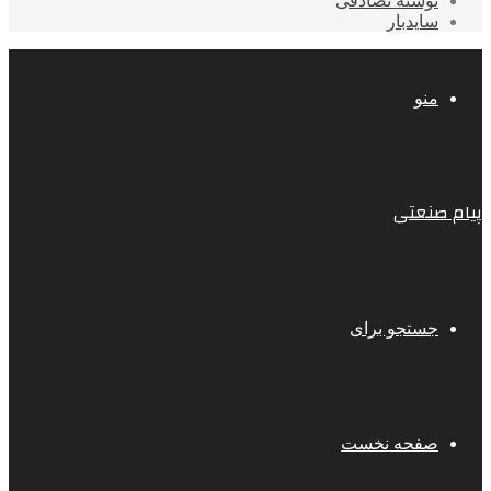
نوشته تصادفی
سایدبار
منو
پیام صنعتی
جستجو برای
صفحه نخست