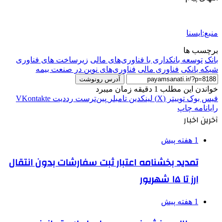
منبع:ایسنا
برچسب ها
بانک
توسعه بانکداری با فناوری‌های مالی
زیرساخت های فناوری
شبکه بانکی
فناوری مالی
فناوری‌های نوین در صنعت بیمه
آدرس رونوشت
خواندن این مطلب 1 دقیقه زمان میبرد
فیس بوک
توییتر (X)
لینکدین
‫تامبلر
‫پین‌ترست
‫رددیت
‫VKontakte
رایانامه
چاپ
آخرین اخبار
1 هفته پیش
تمدید بخشنامه اعتبار ثبت سفارشات بدون انتقال
ارز تا ۱۵ شهریور
1 هفته پیش