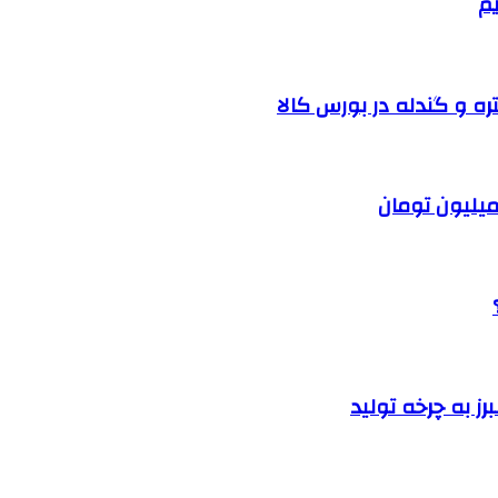
یم
ره و گندله در بورس کالا