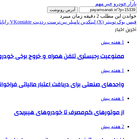
بازار خودرو
خبر مهم
آدرس رونوشت
خواندن این مطلب 2 دقیقه زمان میبرد
فیس بوک
توییتر (X)
لینکدین
‫تامبلر
‫پین‌ترست
‫رددیت
‫VKontakte
رایان
آخرین اخبار
1 هفته پیش
ممنوعیت رجیستری تلفن همراه و خروج برخی خودروها
1 هفته پیش
واحدهای صنعتی برای دریافت اعتبار مالیاتی فراخوا
1 هفته پیش
از موتورهای کم‌مصرف تا خودروهای هیبریدی
2 هفته پیش