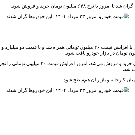
دیگنیتی پرستیژ که تا روز گذشته با نرخ دو میلیار