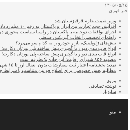
۱۴۰۵/۰۵/۱۵
خبر فوری
وزیر صمت عازم قرقیزستان شد
افزایش حجم تجارت بین ایران و پاکستان به رقم ۱۰ میلیارد دلار
اجرای توافقات دوجانبه با پاکستان در راستا سیاست محوری د
راهنمای تخصصی انتخاب گیربکس صنعتی
تنش‌های ژئوپلیتیک، بازار خودرو را به کدام سو می‌برد؟
انواع قاب بندی دیوار با گچبری پیش ساخته پلی یورتان دکارت
انواع قاب بندی دیوار با گچبری پیش ساخته پلی یورتان دکارت
مصوبه ۸۵۶ شورای رقابت؛ این جاده یک‌طرفه است
تمدید بخشنامه اعتبار ثبت سفارشات بدون انتقال ارز تا ۱۵ شهریور
مطالبه بخش خصوصی برای اصلاح قوانین متناسب با شرایط ج
ورود
نوشته تصادفی
سایدبار
منو