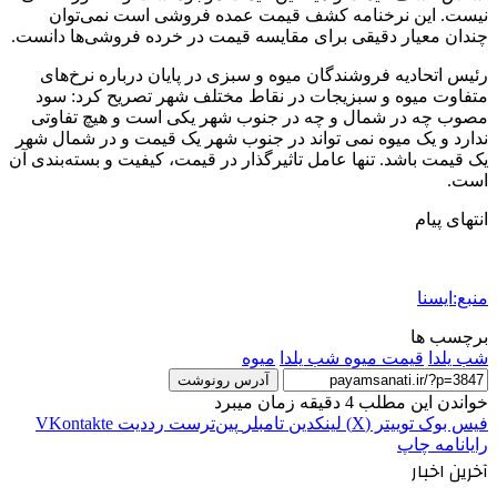
نیست. این نرخنامه کشف قیمت عمده فروشی است نمی‌توان
چندان معیار دقیقی برای مقایسه قیمت در خرده فروشی‌ها دانست.
رئیس اتحادیه فروشندگان میوه و سبزی در پایان درباره نرخ‌های
متفاوت میوه و سبزیجات در نقاط مختلف شهر تصریح کرد: سود
مصوب چه در شمال و چه در جنوب شهر یکی است و هیچ تفاوتی
ندارد و یک میوه نمی تواند در جنوب شهر یک قیمت و در شمال شهر
یک قیمت باشد. تنها عامل تاثیرگذار در قیمت، کیفیت و بسته‌بندی آن
است.
انتهای پیام
منبع:ایسنا
برچسب ها
شب یلدا
قیمت میوه شب یلدا
میوه
آدرس رونوشت
خواندن این مطلب 4 دقیقه زمان میبرد
فیس بوک
توییتر (X)
لینکدین
‫تامبلر
‫پین‌ترست
‫رددیت
‫VKontakte
رایانامه
چاپ
آخرین اخبار