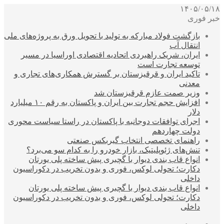
۱۴۰۵/۰۵/۱۸
خبر فوری
بازگشت فولاد مبارکه به تولید با تحویل ورق به پروژه‌های ملی
انتقال آب
ایران، شریک راهبردی اتحادیه اقتصادی اوراسیا در مسیر
توسعه تجارت است
تاکید ایران و قرقیزستان بر گسترش همکاری‌های تجاری و
معدنی
وزیر صمت عازم قرقیزستان شد
افزایش حجم تجارت بین ایران و پاکستان به رقم ۱۰ میلیارد
دلار
اجرای توافقات دوجانبه با پاکستان در راستا سیاست محوری
دولت چهاردهم
راهنمای تخصصی انتخاب گیربکس صنعتی
تنش‌های ژئوپلیتیک، بازار خودرو را به کدام سو می‌برد؟
انواع قاب بندی دیوار با گچبری پیش ساخته پلی یورتان
دکارت؛ تحولی لوکس، فوری و بدون تخریب در دکوراسیون
داخلی
انواع قاب بندی دیوار با گچبری پیش ساخته پلی یورتان
دکارت؛ تحولی لوکس، فوری و بدون تخریب در دکوراسیون
داخلی