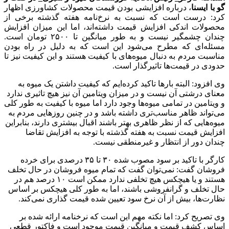
گو با ایسنا
، درباره افزایشی بودن قیمت محصولات کشاورزی اظهار
کرد: درست است که نسبت به نرخ‌نامه هفته گذشته برخی از
محصولات اندکی افزایش قیمت داشته‌اند، اما این میزان افزایش
چندان چشمگیر نیست و به طور میانگین تا ۲۵۰۰ تومان است.
مسئله‌ای که مطرح می‌شود این است که به دلیل در راه بودن
مناسبت مردم به دنبال میوه‌های با کیفیت هستند و این کیفیت نیز تا
حدودی در قیمت‌ها تاثیرگذار است.
وی افزود: البته بارها تاکید کرده‌ایم که کیفیت داشتن یک میوه به
معنای درشتی آن نیست و در میزان ویتامین آن نیز هیچ تاثیری ندارد
و ویتامین در تمامی میوه‌ها وجود دارد اما میوه با کیفیت به طور کلی
می‌تواند ظاهر مناسب‌تری داشته باشد و در چنین روزهایی مردم به
میوه‌هایی که از نظر ظاهری بهتر باشند اقبال بیشتری دارند، بنابراین
افزایش قیمت نسبت به هفته گذشته با توجه به افزایش تقاضا
چندان دور از انتظار و غیرمنطقی نیست.
کارگر با تاکید بر سود مصوب شده ۳۰ تا ۳۵ درصدی برای خرده
فروشان گفت: نمی‌توان گفت که تمام میوه فروشان در حال تخلف
هستند و یا هیچکس هیچ تخلفی ندارد ممکن است ۱۰ درصد هم در
حال تخلف و گرانفروشی باشند، اما به طور کلی هیچکس بر اساس
نظارت‌ها، بیش از آن نرخ سود تعیین شده قیمت گذاری نمی‌کند.
وی تصریح کرد: اما نکته مهم این است که نرخنامه ارائه شده بر
اساس کشف قیمت و میانگین قیمت موجود است و فاکتور قطعی