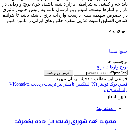
باید چه واکنشی به شرایطی بازار داشته باشند، چون برنج وارداتی در
بازار و انبارها نیست. امیدواریم ارسال نامه به رئیس جمهور تاثیری
در خصوص سهیمه بندی درست واردات برنج داشته باشد تا بتوانیم
کمافی السابق امنیت غذایی سفره خانوارهای ایرانی را تامین کنیم.
انتهای پیام
منبع:ایسنا
برچسب ها
برنج
واردات برنج
آدرس رونوشت
خواندن این مطلب 2 دقیقه زمان میبرد
فیس بوک
توییتر (X)
لینکدین
‫تامبلر
‫پین‌ترست
‫رددیت
‫VKontakte
رایانامه
چاپ
آخرین اخبار
1 هفته پیش
مصوبه ۸۵۶ شورای رقابت؛ این جاده یک‌طرفه