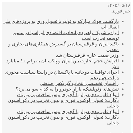
۱۴۰۵/۰۵/۱۸
خبر فوری
بازگشت فولاد مبارکه به تولید با تحویل ورق به پروژه‌های ملی
انتقال آب
ایران، شریک راهبردی اتحادیه اقتصادی اوراسیا در مسیر
توسعه تجارت است
تاکید ایران و قرقیزستان بر گسترش همکاری‌های تجاری و
معدنی
وزیر صمت عازم قرقیزستان شد
افزایش حجم تجارت بین ایران و پاکستان به رقم ۱۰ میلیارد
دلار
اجرای توافقات دوجانبه با پاکستان در راستا سیاست محوری
دولت چهاردهم
راهنمای تخصصی انتخاب گیربکس صنعتی
تنش‌های ژئوپلیتیک، بازار خودرو را به کدام سو می‌برد؟
انواع قاب بندی دیوار با گچبری پیش ساخته پلی یورتان
دکارت؛ تحولی لوکس، فوری و بدون تخریب در دکوراسیون
داخلی
انواع قاب بندی دیوار با گچبری پیش ساخته پلی یورتان
دکارت؛ تحولی لوکس، فوری و بدون تخریب در دکوراسیون
داخلی