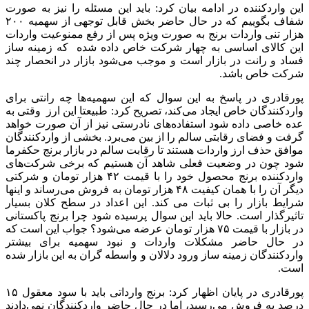
این واردکننده در ادامه بیان کرد: باید این مسئله را نیز به صورت
شفاف بگوییم که در حال حاضر بخش قابل توجهی از سهمیه ۲۰۰
هزار تنی واردات برنج به صورت ویژه پس از رفع ممنوعیت واردات
این کالای اساسی به چهار شرکت خاص داده شده که زمینه ساز
فساد و رانت در بازار است و موجب می‌شود بازار در انحصار چند
شرکت خاص باشد.
پورقادری در پاسخ به این سوال که این سهمیه‌ها چه رانتی برای
واردکنندگان خاص ایجاد می‌کند، تصریح کرد: طبیعتا این ارز وقتی به
عده خاصی داده شود استفاده‌های نادرستی نیز از آن صورت خواهد
گرفت و فضای رقابتی سالم را از بین می‌برد. بخشی از واردکنندگان
موافق حذف ارز واردات هستند تا رقابت سالم در بازار برنج حکفرما
شود چون در وضعیت فعلی شاهد آن هستیم که برخی شرکت‌های
واردکننده برنج محصول خود را با قیمت ۴۲ هزار تومان و شرکتی
دیگر آن را با همان کیفیت ۴۸ هزار تومان به فروش می‌رساند و اینها
شرایط بازار را بی ثبات می کند. این اعداد در سطح کلان بسیار
تاثیرگذار است. حالا باید این سوال پرسیده شود چرا برنج پاکستانی
در بازار با قیمت ۷۵ هزار تومان عرضه می‌شود؟ جواب این است که
در حال حاضر مشکلات واردات و نبود سهمیه برای بیشتر
واردکنندگان زمینه ساز ورود دلالان و واسطه گران به این بازار شده
است.
پورقادری در پایان اظهار کرد: برنج وارداتی باید با سود معقول ۱۵
درصد به فروش می‌رسید، اما در حال حاضر واردکنندگان نمی‌دادند