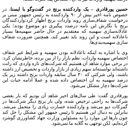
حسین پورقادری – یک واردکننده برنج در گفت‌وگو با ایسنا
، در
خصوص نامه اخیر بیش از ۹۰ واردکننده به رئیس جمهور مبنی بر
درخواست شفاف‌سازی روند واردات برنج اظهار کرد:واردکنندگان
برنج با نگارش این نامه درصدد پیگیری دو موضوع بودند؛ یکی
عادلانه‌سازی سهمیه که معتقدیم در حال حاضر سهمیه‌ها بسیار
ناعادلانه است و این روند باید تغییر کند، همچنین ضرورت شفاف
سازی سهمیه‌بندی‌ها.
وی با اشاره به اینکه ناعادلانه بودن سهمیه و شرایط غیر شفاف
اختصاص سهمیه واردات، نظم بازار را از بین برده، خاطرنشان کرد:
در برخی موارد شاهد آن هستیم که شرکت‌های تازه واردی که رانت
داشته‌اند توانسته‌اند سهم زیادی از بازار واردات و تخصیص ارز داشته
باشند، ولی شرکتی که ۳۰ سال سابقه واردات برنج داشته زیر یک
درصد سهمیه به آن اختصاص داده شده و عملا ادامه حیات این
شرکت‌ها دچار مشکل می‌شود.
پورقادری گفت: طی سال‌های اخیر شاهد آن بودیم که بار بعضی
شرکت‌ها به راحتی ترخیص شده، ولی بار برنج دیگر شرکت‌ها در
گمرکات دپو می‌شد و واردکننده خسارت زیادی را متحمل می‌شد.
بنابراین به دنبال این هستیم تا رئیس جمهور این مشکل را حل کند
چون بارها این موارد را به مسئولین وزارت جهاد کشاورزی گوشزد
کرده‌ایم، لکن توجهی به گلایه ما نمی‌شود.