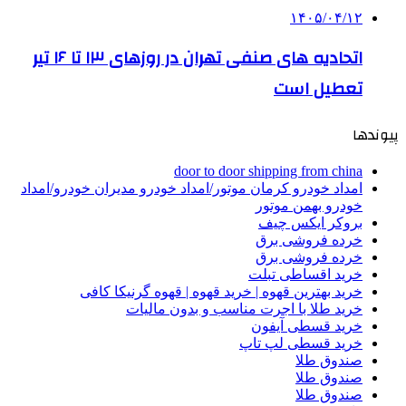
۱۴۰۵/۰۴/۱۲
اتحادیه های صنفی تهران در روزهای ۱۳ تا ۱۶ تیر
تعطیل است
پیوندها
door to door shipping from china
امداد خودرو کرمان موتور/امداد خودرو مدیران خودرو/امداد
خودرو بهمن موتور
بروکر ایکس چیف
خرده فروشی برق
خرده فروشی برق
خرید اقساطی تبلت
خرید بهترین قهوه | خرید قهوه | قهوه گرنیکا کافی
خرید طلا با اجرت مناسب و بدون مالیات
خرید قسطی آیفون
خرید قسطی لپ تاپ
صندوق طلا
صندوق طلا
صندوق طلا