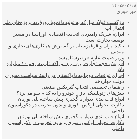
۱۴۰۵/۰۵/۱۸
خبر فوری
بازگشت فولاد مبارکه به تولید با تحویل ورق به پروژه‌های ملی
انتقال آب
ایران، شریک راهبردی اتحادیه اقتصادی اوراسیا در مسیر
توسعه تجارت است
تاکید ایران و قرقیزستان بر گسترش همکاری‌های تجاری و
معدنی
وزیر صمت عازم قرقیزستان شد
افزایش حجم تجارت بین ایران و پاکستان به رقم ۱۰ میلیارد
دلار
اجرای توافقات دوجانبه با پاکستان در راستا سیاست محوری
دولت چهاردهم
راهنمای تخصصی انتخاب گیربکس صنعتی
تنش‌های ژئوپلیتیک، بازار خودرو را به کدام سو می‌برد؟
انواع قاب بندی دیوار با گچبری پیش ساخته پلی یورتان
دکارت؛ تحولی لوکس، فوری و بدون تخریب در دکوراسیون
داخلی
انواع قاب بندی دیوار با گچبری پیش ساخته پلی یورتان
دکارت؛ تحولی لوکس، فوری و بدون تخریب در دکوراسیون
داخلی