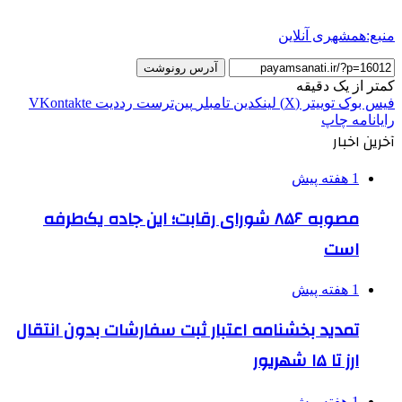
منبع:همشهری آنلاین
آدرس رونوشت
کمتر از یک دقیقه
فیس بوک
توییتر (X)
لینکدین
‫تامبلر
‫پین‌ترست
‫رددیت
‫VKontakte
رایانامه
چاپ
آخرین اخبار
1 هفته پیش
مصوبه ۸۵۶ شورای رقابت؛ این جاده یک‌طرفه
است
1 هفته پیش
تمدید بخشنامه اعتبار ثبت سفارشات بدون انتقال
ارز تا ۱۵ شهریور
1 هفته پیش