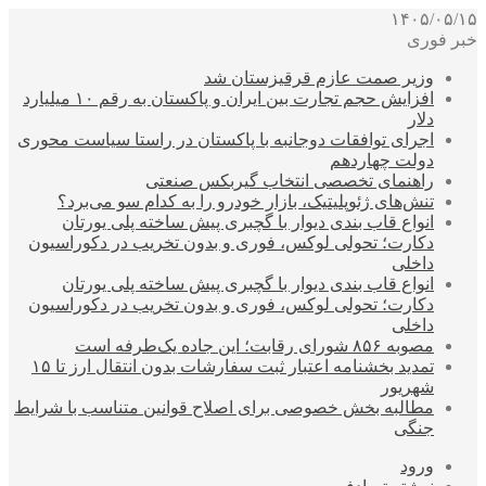
۱۴۰۵/۰۵/۱۵
خبر فوری
وزیر صمت عازم قرقیزستان شد
افزایش حجم تجارت بین ایران و پاکستان به رقم ۱۰ میلیارد
دلار
اجرای توافقات دوجانبه با پاکستان در راستا سیاست محوری
دولت چهاردهم
راهنمای تخصصی انتخاب گیربکس صنعتی
تنش‌های ژئوپلیتیک، بازار خودرو را به کدام سو می‌برد؟
انواع قاب بندی دیوار با گچبری پیش ساخته پلی یورتان
دکارت؛ تحولی لوکس، فوری و بدون تخریب در دکوراسیون
داخلی
انواع قاب بندی دیوار با گچبری پیش ساخته پلی یورتان
دکارت؛ تحولی لوکس، فوری و بدون تخریب در دکوراسیون
داخلی
مصوبه ۸۵۶ شورای رقابت؛ این جاده یک‌طرفه است
تمدید بخشنامه اعتبار ثبت سفارشات بدون انتقال ارز تا ۱۵
شهریور
مطالبه بخش خصوصی برای اصلاح قوانین متناسب با شرایط
جنگی
ورود