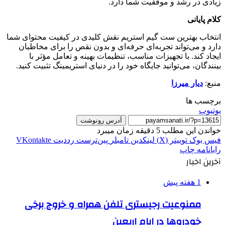
زیادی در رشد و موفقیت شما دارد.
کلام پایانی
انتخاب بهترین ست گیم استریم نقش کلیدی در کیفیت محتوای شما
دارد و می‌تواند تجربه‌ای حرفه‌ای و بدون نقص را برای مخاطبان
ایجاد کند. با تجهیزات مناسب، تنظیمات بهینه و تعامل مؤثر با
بینندگان، می‌توانید جایگاه خود را در دنیای استریمینگ تثبیت کنید.
منبع:
دیار میرزا
برچسب ها
یوتیوب
آدرس رونوشت
خواندن این مطلب 5 دقیقه زمان میبرد
فیس بوک
توییتر (X)
لینکدین
‫تامبلر
‫پین‌ترست
‫رددیت
‫VKontakte
رایانامه
چاپ
آخرین اخبار
1 هفته پیش
ممنوعیت رجیستری تلفن همراه و خروج برخی
خودروها در ایام اربعین