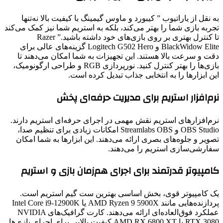
به نقل از یاراتیوب ” کیبورد و ماوس گیمینگ با کیفیت بالا نه‌تنها
تجربه بازی شما را بهتر می‌کند، بلکه به استریم شما نیز کمک می‌کند
تا کنترل بهتری بر روی بازی‌های خود داشته باشید.” Razer
BlackWidow Elite و Logitech G502 Hero گزینه‌های عالی برای
دقت و سرعت بالا هستند. این تجهیزات به شما امکان می‌دهند تا
بازی‌ها را بهتر کنترل کنید. نورپردازی RGB و طراحی ارگونومیک،
این ابزارها را به انتخابی جذاب تبدیل کرده است.
نرم‌افزار استریم برای مدیریت حرفه‌ای پخش
نرم‌افزارهای استریم نقش مهمی در اجرای حرفه‌ای استریم دارند.
OBS Studio و Streamlabs OBS امکانات زیادی برای تنظیم صدا،
تصویر و جلوه‌های بصری ارائه می‌دهند. این ابزارها به شما امکان
سفارشی‌سازی استریم را می‌دهند.
کامپیوتر قدرتمند برای اجرای هم‌زمان بازی و استریم
یک کامپیوتر قوی، بخش اساسی بهترین ست گیم استریم است.
پردازنده‌هایی مانند AMD Ryzen 9 5900X یا Intel Core i9-12900K
عملکرد فوق‌العاده‌ای ارائه می‌دهند. کارت گرافیک‌های NVIDIA
RTX 3080 یا AMD RX 6800 XT کیفیت بالایی برای اجرای بازی‌ها