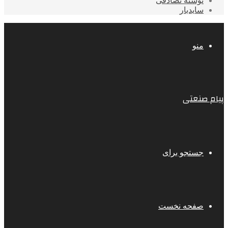
نوشته تصادفی
سایدبار
منو
پیام صنعتی
جستجو برای
صفحه نخست