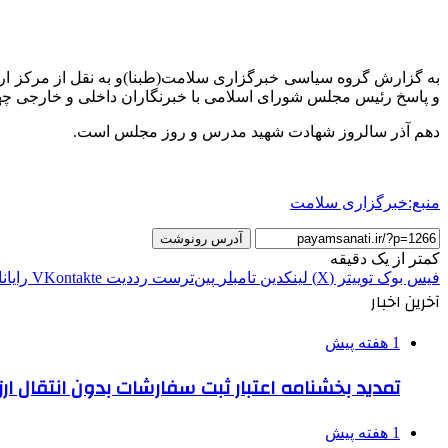
به گزارش گروه سیاسی خبرگزاری سلامت(طبنا)و به نقل از مرکز 
و پاسخ رئیس مجلس شورای اسلامی با خبرنگاران داخلی و خارجی چهارشنبه، هفتم آذر، س
دهم آذر سالروز شهادت شهید مدرس و روز مجلس است.
منبع:خبرگزاری سلامت
آدرس رونوشت
کمتر از یک دقیقه
فیس بوک
توییتر (X)
لینکدین
‫تامبلر
‫پین‌ترست
‫رددیت
‫VKontakte
رایان
آخرین اخبار
1 هفته پیش
تمدید بخشنامه اعتبار ثبت سفارشات بدون انتقال ارز تا ۱۵ شهر
1 هفته پیش