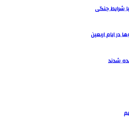
ا شرایط جنگی
 در ایام اربعین
نده شدند
یم