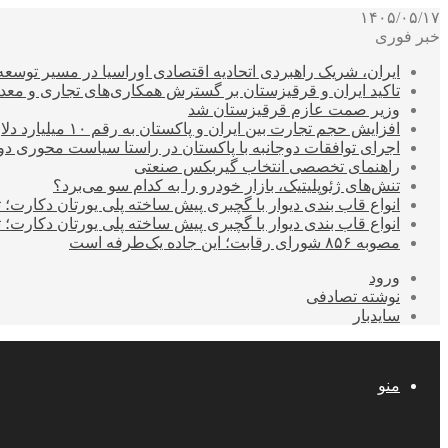
۱۴۰۵/۰۵/۱۷
خبر فوری
ایران، شریک راهبردی اتحادیه اقتصادی اوراسیا در مسیر توسع
تاکید ایران و قرقیزستان بر گسترش همکاری‌های تجاری و معد
وزیر صمت عازم قرقیزستان شد
افزایش حجم تجارت بین ایران و پاکستان به رقم ۱۰ میلیارد دلار
اجرای توافقات دوجانبه با پاکستان در راستا سیاست محوری د
راهنمای تخصصی انتخاب گیربکس صنعتی
تنش‌های ژئوپلیتیک، بازار خودرو را به کدام سو می‌برد؟
انواع قاب بندی دیوار با گچبری پیش ساخته پلی یورتان دکارت
انواع قاب بندی دیوار با گچبری پیش ساخته پلی یورتان دکارت
مصوبه ۸۵۶ شورای رقابت؛ این جاده یک‌طرفه است
ورود
نوشته تصادفی
سایدبار
منو