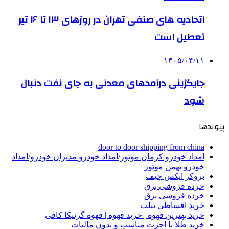
اتحادیه های صنفی تهران در روزهای ۱۳ تا ۱۶ تیر
تعطیل است
۱۴۰۵/۰۴/۱۱
جایگزینی درآمدهای معدنی به جای نفت دنبال
شود
پیوندها
door to door shipping from china
امداد خودرو کرمان موتور/امداد خودرو مدیران خودرو/امداد
خودرو بهمن موتور
بروکر ایکس چیف
خرده فروشی برق
خرده فروشی برق
خرید اقساطی تبلت
خرید بهترین قهوه | خرید قهوه | قهوه گرنیکا کافی
خرید طلا با اجرت مناسب و بدون مالیات