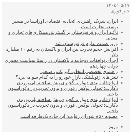
۱۴۰۵/۰۵/۱۷
خبر فوری
ایران، شریک راهبردی اتحادیه اقتصادی اوراسیا در مسیر
توسعه تجارت است
تاکید ایران و قرقیزستان بر گسترش همکاری‌های تجاری و
معدنی
وزیر صمت عازم قرقیزستان شد
افزایش حجم تجارت بین ایران و پاکستان به رقم ۱۰ میلیارد
دلار
اجرای توافقات دوجانبه با پاکستان در راستا سیاست محوری
دولت چهاردهم
راهنمای تخصصی انتخاب گیربکس صنعتی
تنش‌های ژئوپلیتیک، بازار خودرو را به کدام سو می‌برد؟
انواع قاب بندی دیوار با گچبری پیش ساخته پلی یورتان
دکارت؛ تحولی لوکس، فوری و بدون تخریب در دکوراسیون
داخلی
انواع قاب بندی دیوار با گچبری پیش ساخته پلی یورتان
دکارت؛ تحولی لوکس، فوری و بدون تخریب در دکوراسیون
داخلی
مصوبه ۸۵۶ شورای رقابت؛ این جاده یک‌طرفه است
ورود