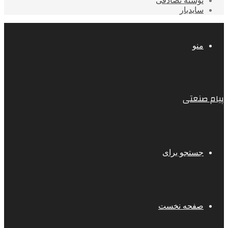
نوشته تصادفی
سایدبار
منو
پیام صنعتی
جستجو برای
صفحه نخست