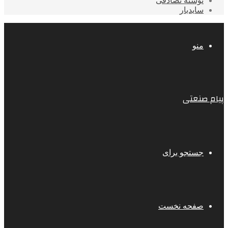
نوشته تصادفی
سایدبار
منو
پیام صنعتی
جستجو برای
صفحه نخست