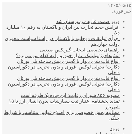
۱۴۰۵/۰۵/۱۵
خبر فوری
وزیر صمت عازم قرقیزستان شد
افزایش حجم تجارت بین ایران و پاکستان به رقم ۱۰ میلیارد
دلار
اجرای توافقات دوجانبه با پاکستان در راستا سیاست محوری
دولت چهاردهم
راهنمای تخصصی انتخاب گیربکس صنعتی
تنش‌های ژئوپلیتیک، بازار خودرو را به کدام سو می‌برد؟
انواع قاب بندی دیوار با گچبری پیش ساخته پلی یورتان
دکارت؛ تحولی لوکس، فوری و بدون تخریب در دکوراسیون
داخلی
انواع قاب بندی دیوار با گچبری پیش ساخته پلی یورتان
دکارت؛ تحولی لوکس، فوری و بدون تخریب در دکوراسیون
داخلی
مصوبه ۸۵۶ شورای رقابت؛ این جاده یک‌طرفه است
تمدید بخشنامه اعتبار ثبت سفارشات بدون انتقال ارز تا ۱۵
شهریور
مطالبه بخش خصوصی برای اصلاح قوانین متناسب با شرایط
جنگی
ورود