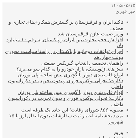
۱۴۰۵/۰۵/۱۵
خبر فوری
تاکید ایران و قرقیزستان بر گسترش همکاری‌های تجاری و
معدنی
وزیر صمت عازم قرقیزستان شد
افزایش حجم تجارت بین ایران و پاکستان به رقم ۱۰ میلیارد
دلار
اجرای توافقات دوجانبه با پاکستان در راستا سیاست محوری
دولت چهاردهم
راهنمای تخصصی انتخاب گیربکس صنعتی
تنش‌های ژئوپلیتیک، بازار خودرو را به کدام سو می‌برد؟
انواع قاب بندی دیوار با گچبری پیش ساخته پلی یورتان
دکارت؛ تحولی لوکس، فوری و بدون تخریب در دکوراسیون
داخلی
انواع قاب بندی دیوار با گچبری پیش ساخته پلی یورتان
دکارت؛ تحولی لوکس، فوری و بدون تخریب در دکوراسیون
داخلی
مصوبه ۸۵۶ شورای رقابت؛ این جاده یک‌طرفه است
تمدید بخشنامه اعتبار ثبت سفارشات بدون انتقال ارز تا ۱۵
شهریور
ورود