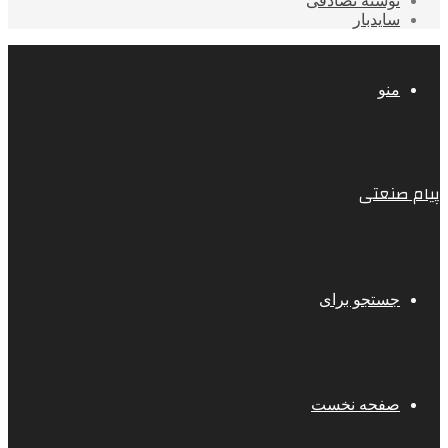
نوشته تصادفی
سایدبار
منو
پیام صنعتی
جستجو برای
صفحه نخست