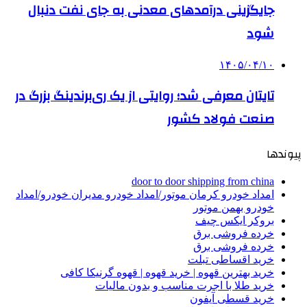
جایگزینی درآمدهای معدنی به جای نفت دنبال
شود
۱۴۰۵/۰۴/۱۰
تایتان معرفی شد؛ روایتی از یک ری‌برندینگ بزرگ در
صنعت فولاد کشور
پیوندها
door to door shipping from china
امداد خودرو کرمان موتور/امداد خودرو مدیران خودرو/امداد
خودرو بهمن موتور
بروکر ایکس چیف
خرده فروشی برق
خرده فروشی برق
خرید اقساطی تبلت
خرید بهترین قهوه | خرید قهوه | قهوه گرنیکا کافی
خرید طلا با اجرت مناسب و بدون مالیات
خرید قسطی آیفون