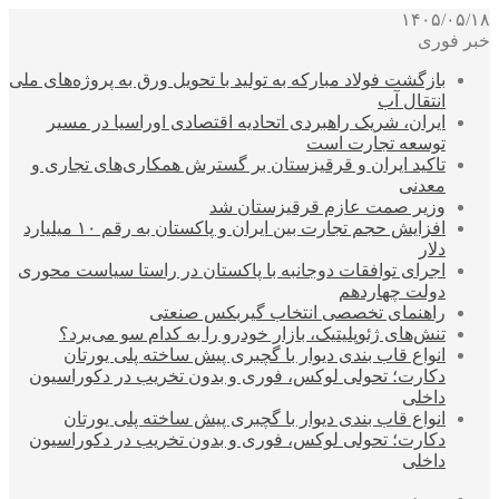
۱۴۰۵/۰۵/۱۸
خبر فوری
بازگشت فولاد مبارکه به تولید با تحویل ورق به پروژه‌های ملی
انتقال آب
ایران، شریک راهبردی اتحادیه اقتصادی اوراسیا در مسیر
توسعه تجارت است
تاکید ایران و قرقیزستان بر گسترش همکاری‌های تجاری و
معدنی
وزیر صمت عازم قرقیزستان شد
افزایش حجم تجارت بین ایران و پاکستان به رقم ۱۰ میلیارد
دلار
اجرای توافقات دوجانبه با پاکستان در راستا سیاست محوری
دولت چهاردهم
راهنمای تخصصی انتخاب گیربکس صنعتی
تنش‌های ژئوپلیتیک، بازار خودرو را به کدام سو می‌برد؟
انواع قاب بندی دیوار با گچبری پیش ساخته پلی یورتان
دکارت؛ تحولی لوکس، فوری و بدون تخریب در دکوراسیون
داخلی
انواع قاب بندی دیوار با گچبری پیش ساخته پلی یورتان
دکارت؛ تحولی لوکس، فوری و بدون تخریب در دکوراسیون
داخلی