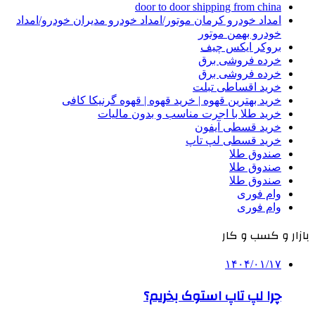
door to door shipping from china
امداد خودرو کرمان موتور/امداد خودرو مدیران خودرو/امداد
خودرو بهمن موتور
بروکر ایکس چیف
خرده فروشی برق
خرده فروشی برق
خرید اقساطی تبلت
خرید بهترین قهوه | خرید قهوه | قهوه گرنیکا کافی
خرید طلا با اجرت مناسب و بدون مالیات
خرید قسطی آیفون
خرید قسطی لپ تاپ
صندوق طلا
صندوق طلا
صندوق طلا
وام فوری
وام فوری
بازار و کسب و کار
۱۴۰۴/۰۱/۱۷
چرا لپ تاپ استوک بخریم؟