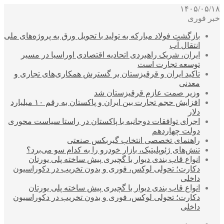
۱۴۰۵/۰۵/۱۸
خبر فوری
بازگشت فولاد مبارکه به تولید با تحویل ورق به پروژه‌های ملی
انتقال آب
ایران، شریک راهبردی اتحادیه اقتصادی اوراسیا در مسیر
توسعه تجارت است
تاکید ایران و قرقیزستان بر گسترش همکاری‌های تجاری و
معدنی
وزیر صمت عازم قرقیزستان شد
افزایش حجم تجارت بین ایران و پاکستان به رقم ۱۰ میلیارد
دلار
اجرای توافقات دوجانبه با پاکستان در راستا سیاست محوری
دولت چهاردهم
راهنمای تخصصی انتخاب گیربکس صنعتی
تنش‌های ژئوپلیتیک، بازار خودرو را به کدام سو می‌برد؟
انواع قاب بندی دیوار با گچبری پیش ساخته پلی یورتان
دکارت؛ تحولی لوکس، فوری و بدون تخریب در دکوراسیون
داخلی
انواع قاب بندی دیوار با گچبری پیش ساخته پلی یورتان
دکارت؛ تحولی لوکس، فوری و بدون تخریب در دکوراسیون
داخلی