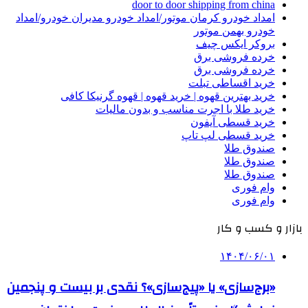
door to door shipping from china
امداد خودرو کرمان موتور/امداد خودرو مدیران خودرو/امداد
خودرو بهمن موتور
بروکر ایکس چیف
خرده فروشی برق
خرده فروشی برق
خرید اقساطی تبلت
خرید بهترین قهوه | خرید قهوه | قهوه گرنیکا کافی
خرید طلا با اجرت مناسب و بدون مالیات
خرید قسطی آیفون
خرید قسطی لپ تاپ
صندوق طلا
صندوق طلا
صندوق طلا
وام فوری
وام فوری
بازار و کسب و کار
۱۴۰۴/۰۶/۰۱
«برج‌سازی» یا «پیج‌سازی»؟ نقدی بر بیست و پنجمین